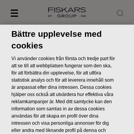
Skip
to
content
Bättre upplevelse med
cookies
Vi använder cookies från första och tredje part för
att se till att webbplatsen fungerar som den ska,
för att förbättra din upplevelse, för att utföra
statistisk analys och för att leverera innehåll som
är anpassat efter dina intressen. Dessa cookies
hjälper oss också att utvärdera hur effektiva våra
reklamkampanjer är. Med ditt samtycke kan den
Nyheter
Fiskarskoncernen minskar sitt innehav i Wärtsilä,
information som samlas in av dessa cookies
fokuserar på sin konsumentvarustrategi
användas för att skapa en profil över dina
BÖRSMEDDELANDEN
intressen och visa personliga annonser för dig
eller andra med liknande profil på denna och