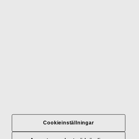
Wedgwood
Royal Doulton
Waterford
Rörstrand
Gerber
Varumärken
Kontakter
Fiskars
Fiskars
Fiskars
Hållbarhet
Group
Group
Group
LinkedIn
Twitter
YouTube
Karriär
Investerare
Nyheter
Cookieinställningar
Fiskars Groups
integritetspolicyer