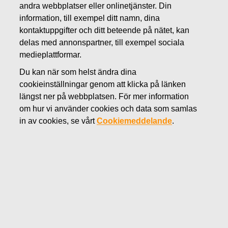
andra webbplatser eller onlinetjänster. Din
SEPTEMBER 19, 2014
information, till exempel ditt namn, dina
Fiskarskoncernen minskar sitt
kontaktuppgifter och ditt beteende på nätet, kan
delas med annonspartner, till exempel sociala
innehav i Wärtsilä, fokuserar på
medieplattformar.
sin konsumentvarustrategi
Du kan när som helst ändra dina
cookieinställningar genom att klicka på länken
Fiskarskoncernen
Börsmeddelande 19.9.2014 kl.
längst ner på webbplatsen. För mer information
8.30 EET
om hur vi använder cookies och data som samlas
in av cookies, se vårt
Cookiemeddelande
.
Fiskars, Investor och deras samriskbolag Avlis AB har
ingått ett avtal enligt vilket Investor förvärvar 15,8 miljoner
aktier, motsvarande 8 % av kapitalet och rösterna i
Wärtsilä, från Avlis för cirka 639 milj. euro, eller 40,55 euro
per aktie. Sedan april 2012 har Investor och Fiskars haft ett
samriskbolag som har hanterat det gemensamma
ägandet i Wärtsilä, vilket idag uppgår till 21,8 % av
kapitalet och rösterna. Fiskars ägande i Wärtsilä via
samriskbolaget har uppgått till 13,0 % och Investors till