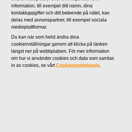
SEPTEMBER 26, 2023
information, till exempel ditt namn, dina
Förändring i Fiskarskoncernens
kontaktuppgifter och ditt beteende på nätet, kan
ledningsgrupp
delas med annonspartner, till exempel sociala
medieplattformar.
Du kan när som helst ändra dina
Fiskars Oyj Abp
cookieinställningar genom att klicka på länken
Börsmeddelande
längst ner på webbplatsen. För mer information
26.9.2023 kl. 19.00 (EEST)
om hur vi använder cookies och data som samlas
Förändring i Fiskarskoncernens ledningsgrupp
in av cookies, se vårt
Cookiemeddelande
.
Fiskarskoncernen har utnämnt dr Steffen Hahn till direktör
för den nya verksamhetsenheten Fiskars och till medlem i
koncernens ledningsgrupp. Steffen inleder sitt arbete på
Fiskarskoncernen den 5 januari 2024 och rapporterar till
verkställande direktör Nathalie Ahlström. Han kommer att
vara baserad i Stockholm, Sverige.
Steffen övergår till Fiskarskoncernen från Weber Inc, där
han hade positionen som President, EMEA and Global