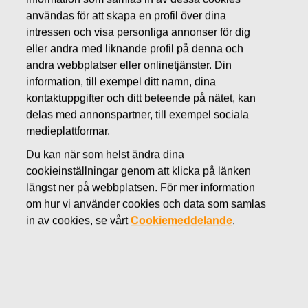
användas för att skapa en profil över dina
AUGUSTI 1, 2018
intressen och visa personliga annonser för dig
HALVÅRSRAPPORT
eller andra med liknande profil på denna och
andra webbplatser eller onlinetjänster. Din
JANUARI‒JUNI 2018:
information, till exempel ditt namn, dina
Jämförbara omsättningen och
kontaktuppgifter och ditt beteende på nätet, kan
delas med annonspartner, till exempel sociala
jämförbara EBITA minskade,
medieplattformar.
utsikterna för jämförbara EBITA
Du kan när som helst ändra dina
cookieinställningar genom att klicka på länken
år 2018 oförändrade
längst ner på webbplatsen. För mer information
om hur vi använder cookies och data som samlas
in av cookies, se vårt
Cookiemeddelande
.
Fiskars Oyj Abp
Börsmeddelande
1.8.2018 kl. 8.30 EEST
HALVÅRSRAPPORT JANUARI‒JUNI 2018:
Jämförbara omsättningen och jämförbara EBITA