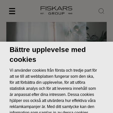
Skip
to
content
Bättre upplevelse med
cookies
Vi använder cookies från första och tredje part för
att se till att webbplatsen fungerar som den ska,
för att förbättra din upplevelse, för att utföra
Nyheter
HALVÅRSRAPPORT JANUARI‒JUNI 2018:
statistisk analys och för att leverera innehåll som
Jämförbara omsättningen och jämförbara EBITA minskade,
är anpassat efter dina intressen. Dessa cookies
utsikterna för jämförbara EBITA år 2018 oförändrade
hjälper oss också att utvärdera hur effektiva våra
reklamkampanjer är. Med ditt samtycke kan den
BÖRSMEDDELANDEN
information som samlas in av dessa cookies