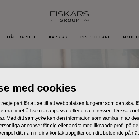
HÅLLBARHET
KARRIÄR
INVESTERARE
NYHET
lse med cookies
edje part för att se till att webbplatsen fungerar som den ska, för
 leverera innehåll som är anpassat efter dina intressen. Dessa coo
 är. Med ditt samtycke kan den information som samlas in av de
 personliga annonser för dig eller andra med liknande profil på 
l exempel ditt namn, dina kontaktuppgifter och ditt beteende på nä