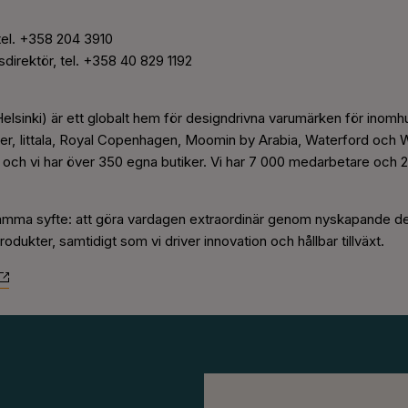
 tel. +358 204 3910
sdirektör
, tel.
+358 40 829 1192
lsinki) är ett globalt hem för designdrivna varumärken för inom
rber, Iittala, Royal Copenhagen, Moomin by Arabia, Waterford oc
der och vi har över 350 egna butiker. Vi har 7 000 medarbetare och 2
mma syfte: att göra vardagen extraordinär genom nyskapande des
rodukter, samtidigt som vi driver innovation och hållbar tillväxt.