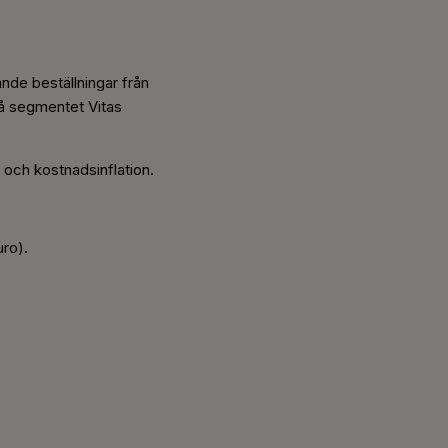
nde beställningar från
 på segmentet Vitas
 och kostnadsinflation.
uro).