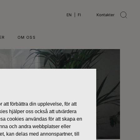
EN
FI
Kontakter
ER
OM OSS
 att förbättra din upplevelse, för att
kies hjälper oss också att utvärdera
ssa cookies användas för att skapa en
denna och andra webbplatser eller
tet, kan delas med annonspartner, till