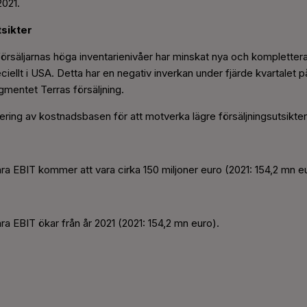
2021.
tsikter
rsäljarnas höga inventarienivåer har minskat nya och komplettera
ciellt i USA. Detta har en negativ inverkan under fjärde kvartalet
mentet Terras försäljning.
ering av kostnadsbasen för att motverka lägre försäljningsutsikter
ara EBIT kommer att vara cirka 150 miljoner euro (2021: 154,2 mn e
ara EBIT ökar från år 2021 (2021: 154,2 mn euro).