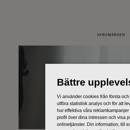
Skip
to
content
VARUMÄRKEN
Bättre uppleve
Vi använder cookies från första och tr
utföra statistisk analys och för att
hur effektiva våra reklamkampanjer
profil över dina intressen och visa
onlinetjänster. Din information, til