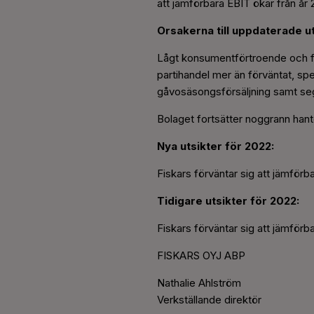
att jämförbara EBIT ökar från år 
Orsakerna till uppdaterade u
Lågt konsumentförtroende och fö
partihandel mer än förväntat, spe
gåvosäsongsförsäljning samt seg
Bolaget fortsätter noggrann hant
Nya utsikter för 2022:
Fiskars förväntar sig att jämförb
Tidigare utsikter för 2022:
Fiskars förväntar sig att jämförb
FISKARS OYJ ABP
Nathalie Ahlström
Verkställande direktör