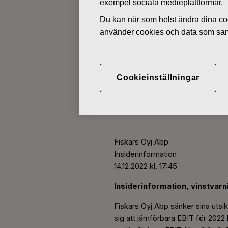
exempel sociala medieplattformar.
Du kan när som helst ändra dina coo
BÖRSMEDDELANDEN
använder cookies och data som saml
DECEMBER 14, 2022
Insiderinform
Cookieinställningar
utsikter för 
Fiskars Oyj Abp
Insiderinformation
14.12.2022 kl. 17:45
Insiderinformation, vinstvarn
Fiskars Oyj Abp sänker sina utsik
sig att jämförbara EBIT för 2022 