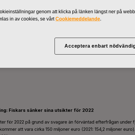
Nyheter
Insiderin
kieinställningar genom att klicka på länken längst ner på webb
as in av cookies, se vårt
Cookiemeddelande
.
ation, vinstvarning: Fiskar
Acceptera enbart nödvändi
2022
ing: Fiskars sänker sina utsikter för 2022
ter för 2022 på grund av svagare än förväntad efterfrågan under fj
kommer att vara cirka 150 miljoner euro (2021: 154,2 miljoner euro)