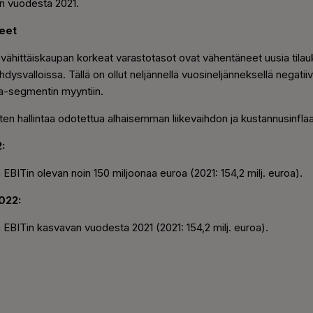
an vuodesta 2021.
eet
vähittäiskaupan korkeat varastotasot ovat vähentäneet uusia tilauk
ysvalloissa. Tällä on ollut neljännellä vuosineljänneksellä negati
ra-segmentin myyntiin.
usten hallintaa odotettua alhaisemman liikevaihdon ja kustannusinf
:
 EBITin olevan noin 150 miljoonaa euroa (2021: 154,2 milj. euroa).
022:
 EBITin kasvavan vuodesta 2021 (2021: 154,2 milj. euroa).