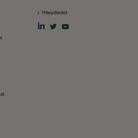
Yhteystiedot
Fiskars
Fiskars
Fiskars
Group
Group
Group
LinkedIn
Twitter
YouTube
t
nöt