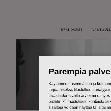
Skip
to
content
BRÄNDIMME
VASTUULL
Parempia palvel
Käytämme ensimmäisen ja kolmanne
tarjoamiseksi, tilastollisen analyys
Evästeiden avulla arvioimme myös 
profiilin kiinnostuksesi kohteista se
sisältöjä voidaan näyttää tällä tai 