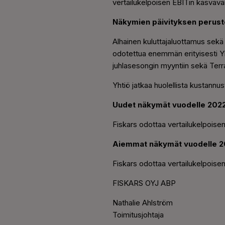
vertailukelpoisen EBITin kasvav
Näkymien päivityksen perust
Alhainen kuluttajaluottamus sekä 
odotettua enemmän erityisesti Yhd
juhlasesongin myyntiin sekä Ter
Yhtiö jatkaa huolellista kustann
Uudet näkymät vuodelle 2022
Fiskars odottaa vertailukelpoisen
Aiemmat näkymät vuodelle 2
Fiskars odottaa vertailukelpoisen
FISKARS OYJ ABP
Nathalie Ahlström
Toimitusjohtaja