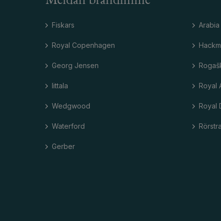
Meidän brändimme
Fiskars
Arabia
Royal Copenhagen
Hackm
Georg Jensen
Rogaš
Iittala
Royal 
Wedgwood
Royal 
Waterford
Rörstr
Gerber