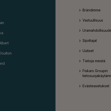
Brändimme
Vastuullisuus
an
Uramahdollisuude
ka
Sijoittajat
Albert
Uutiset
Doulton
Tietoja meistä
and
Fiskars Groupin
tietosuojakäytän
Evästeasetukset