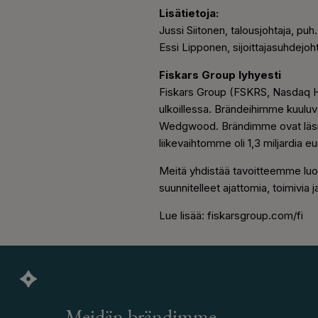
Lisätietoja:
Jussi Siitonen, talousjohtaja, pu
Essi Lipponen, sijoittajasuhdejoh
Fiskars Group lyhyesti
Fiskars Group (FSKRS, Nasdaq Hel
ulkoillessa. Brändeihimme kuulu
Wedgwood. Brändimme ovat läsnä y
liikevaihtomme oli 1,3 miljardia eu
Meitä yhdistää tavoitteemme luod
suunnitelleet ajattomia, toimivia 
Lue lisää: fiskarsgroup.com/fi