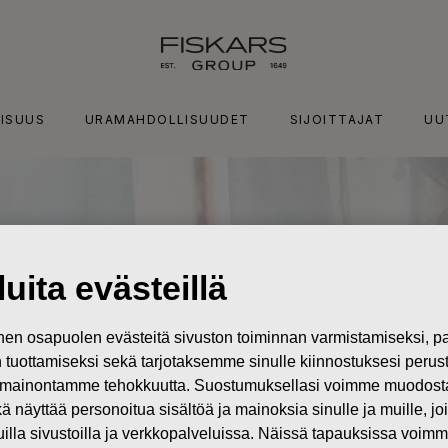
ISUUS
URAMAHDOLLISUUDET
SIJOITTAJAT
UU
uita evästeillä
n osapuolen evästeitä sivuston toiminnan varmistamiseksi,
in tuottamiseksi sekä tarjotaksemme sinulle kiinnostuksesi perus
mainontamme tehokkuutta. Suostumuksellasi voimme muodostaa e
kä näyttää personoitua sisältöä ja mainoksia sinulle ja muille, joi
muilla sivustoilla ja verkkopalveluissa. Näissä tapauksissa voimme