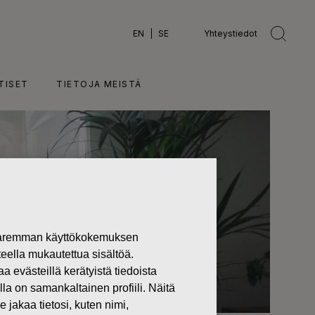
EN
SE
Yhteystiedot
TISET
TIETOJA MEISTÄ
 paremman käyttökokemuksen
teella mukautettua sisältöä.
västeillä kerätyistä tiedoista
lla on samankaltainen profiili. Näitä
 jakaa tietosi, kuten nimi,