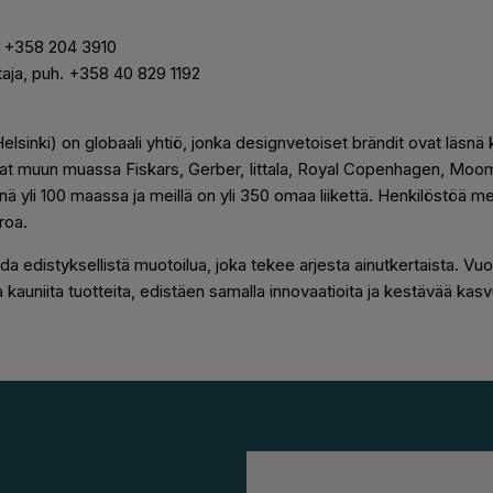
h. +358 204 3910
taja, puh. +358 40 829 1192
sinki) on globaali yhtiö, jonka designvetoiset brändit ovat läsnä 
vat muun muassa Fiskars, Gerber, Iittala, Royal Copenhagen, Moom
li 100 maassa ja meillä on yli 350 omaa liikettä. Henkilöstöä mei
roa.
a edistyksellistä muotoilua, joka tekee arjesta ainutkertaista. V
ja kauniita tuotteita, edistäen samalla innovaatioita ja kestävää kasv