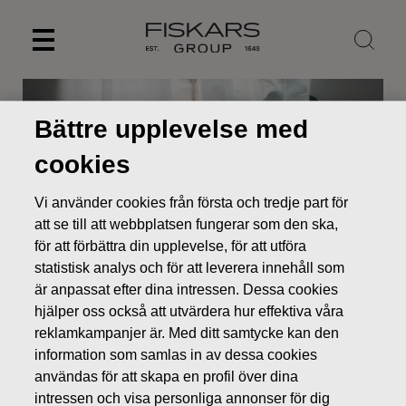
Skip
to
content
Bättre upplevelse med
cookies
Vi använder cookies från första och tredje part för
att se till att webbplatsen fungerar som den ska,
för att förbättra din upplevelse, för att utföra
statistisk analys och för att leverera innehåll som
är anpassat efter dina intressen. Dessa cookies
hjälper oss också att utvärdera hur effektiva våra
Nyheter
Kallelse till Fiskars Oyj Abp:s extra bolagsstämma
reklamkampanjer är. Med ditt samtycke kan den
BÖRSMEDDELANDEN
information som samlas in av dessa cookies
användas för att skapa en profil över dina
intressen och visa personliga annonser för dig