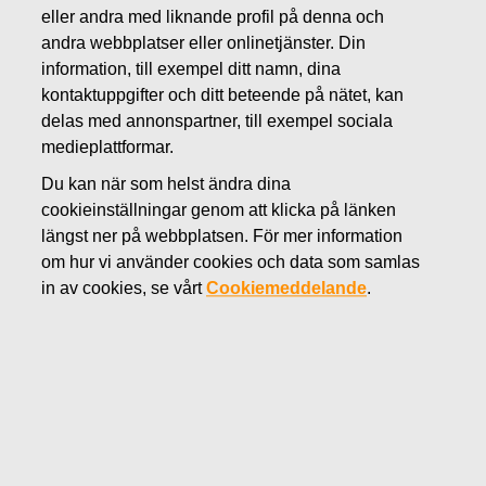
OKTOBER 31, 2014
eller andra med liknande profil på denna och
Kallelse till Fiskars Oyj Abp:s
andra webbplatser eller onlinetjänster. Din
extra bolagsstämma
information, till exempel ditt namn, dina
kontaktuppgifter och ditt beteende på nätet, kan
delas med annonspartner, till exempel sociala
Fiskars Oyj Abp Börsmeddelande 31.10.2014 kl. 08.30
medieplattformar.
Aktieägarna i Fiskars Oyj Abp kallas till extra
Du kan när som helst ändra dina
bolagsstämma som hålls tisdagen 9.12.2014 kl.16.00 i
cookieinställningar genom att klicka på länken
Media Center Lume (Tavastvägen 135 C, Helsingfors).
längst ner på webbplatsen. För mer information
Aktieägarna inbjudes till kaffeservering före stämman
om hur vi använder cookies och data som samlas
med början kl.15.00.
in av cookies, se vårt
Cookiemeddelande
.
Emottagandet av personer som har anmält sig till
stämman och utdelning av röstsedlar börjar kl.15.00.
A. Ärenden som behandlas på extra
bolagsstämman
På extra bolagsstämman behandlas följande ärenden: