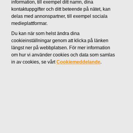
information, till exempel ditt namn, dina
kontaktuppgifter och ditt beteende på nätet, kan
SEPTEMBER 5, 2019
delas med annonspartner, till exempel sociala
Styrelsen beslöt om
medieplattformar.
utbetalningen av en ytterligare
Du kan när som helst ändra dina
cookieinställningar genom att klicka på länken
kontantdividend på 0,27 euro
längst ner på webbplatsen. För mer information
per aktie som utbetalas den
om hur vi använder cookies och data som samlas
in av cookies, se vårt
Cookiemeddelande
.
16.9.2019
Fiskars Oyj Abp
Börsmeddelande
5.9.2019 kl. 9.00 (EEST)
Styrelsen beslöt om utbetalningen av en ytterligare
kontantdividend på 0,27 euro per aktie som
utbetalas den 16.9.2019