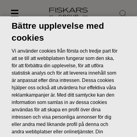
Skip
to
content
Bättre upplevelse med
cookies
Vi använder cookies från första och tredje part för
att se till att webbplatsen fungerar som den ska,
för att förbättra din upplevelse, för att utföra
statistisk analys och för att leverera innehåll som
är anpassat efter dina intressen. Dessa cookies
hjälper oss också att utvärdera hur effektiva våra
reklamkampanjer är. Med ditt samtycke kan den
information som samlas in av dessa cookies
Nyheter
Styrelsen beslöt om utbetalningen av en
användas för att skapa en profil över dina
ytterligare kontantdividend på 0,27 euro per aktie som
intressen och visa personliga annonser för dig
utbetalas den 16.9.2019
eller andra med liknande profil på denna och
BÖRSMEDDELANDEN
andra webbplatser eller onlinetjänster. Din