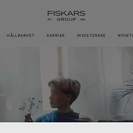
HÅLLBARHET
KARRIÄR
INVESTERARE
NYHET