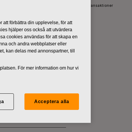
r
Fiskars Oyj Abp – Anmälan om ledningens transaktioner
 att förbättra din upplevelse, för att
kies hjälper oss också att utvärdera
ssa cookies användas för att skapa en
ens
denna och andra webbplatser eller
tet, kan delas med annonspartner, till
platsen. För mer information om hur vi
ga
Acceptera alla
arknadsmissbruk: