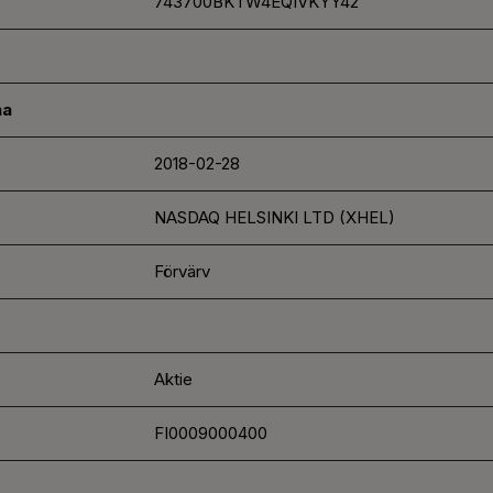
743700BKTW4EQIVKYY42
na
2018-02-28
NASDAQ HELSINKI LTD (XHEL)
Förvärv
Aktie
FI0009000400