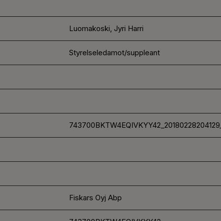
Luomakoski, Jyri Harri
Styrelseledamot/suppleant
743700BKTW4EQIVKYY42_20180228204129
Fiskars Oyj Abp