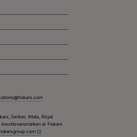
ations@fiskars.com
rs, Gerber, Iittala, Royal
livsstilsvarumärken är Fiskars
iskarsgroup.com