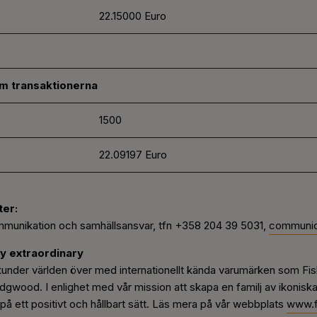
22.15000 Euro
m transaktionerna
1500
22.09197 Euro
ter
:
mmunikation och samhällsansvar, tfn +358 204 39 5031,
communic
y extraordinary
under världen över med internationellt kända varumärken som Fiska
ood. I enlighet med vår mission att skapa en familj av ikoniska 
 på ett positivt och hållbart sätt. Läs mera på vår webbplats
www.f