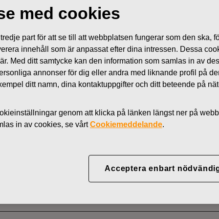
lse med cookies
Nyhete
R
edje part för att se till att webbplatsen fungerar som den ska, för
 leverera innehåll som är anpassat efter dina intressen. Dessa coo
 är. Med ditt samtycke kan den information som samlas in av de
Abp – Anmälan om ledning
 personliga annonser för dig eller andra med liknande profil på 
l exempel ditt namn, dina kontaktuppgifter och ditt beteende på nä
r
kieinställningar genom att klicka på länken längst ner på webb
as in av cookies, se vårt
Cookiemeddelande
.
 i ledande ställning
Acceptera enbart nödvändi
 ledningens transaktioner
ljande meddelande i enlighet med artikel 19 av Förordningen om m