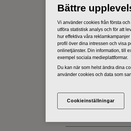
Bättre uppleve
LEDNINGENS TRANSAKTIONE
Vi använder cookies från första och tr
utföra statistisk analys och för att
hur effektiva våra reklamkampanjer
MARS 1, 2018
Fiskars Oyj 
profil över dina intressen och visa
onlinetjänster. Din information, til
exempel sociala medieplattformar.
transaktione
Du kan när som helst ändra dina coo
använder cookies och data som saml
Fiskars Oyj Abp
Transaktioner utförda av personer
1.3.2018 kl. 12.00 EET
Cookieinställningar
Fiskars Oyj Abp
–
Anmälan om
Fiskars Oyj Abp har mottagit fö