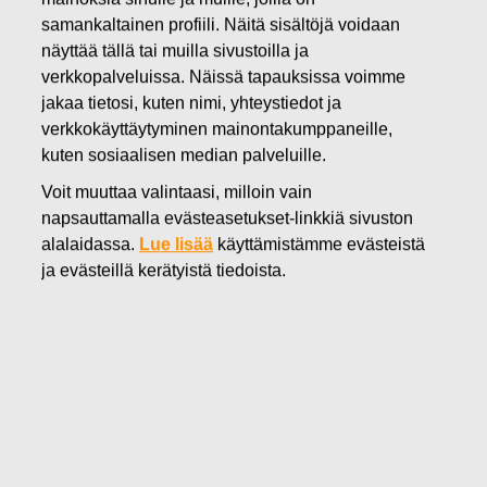
01.03.2018
samankaltainen profiili. Näitä sisältöjä voidaan
Fiskars Oyj Abp – Ilmoitus
näyttää tällä tai muilla sivustoilla ja
johdon liiketoimista
verkkopalveluissa. Näissä tapauksissa voimme
jakaa tietosi, kuten nimi, yhteystiedot ja
verkkokäyttäytyminen mainontakumppaneille,
Fiskars Oyj Abp
kuten sosiaalisen median palveluille.
Johtohenkilöiden liiketoimet
Voit muuttaa valintaasi, milloin vain
1.3.2018 klo 12.00 EET
napsauttamalla evästeasetukset-linkkiä sivuston
Fiskars Oyj Abp
–
Ilmoitus johdon liiketoimista
alalaidassa.
Lue lisää
käyttämistämme evästeistä
ja evästeillä kerätyistä tiedoista.
Fiskars Oyj Abp on vastaanottanut seuraavan
markkinoiden väärinkäyttöasetuksen 19. artiklan mukaisen
ilmoituksen:
Ilmoitusvelvollinen
Nimi:
Luomakoski, Jyri Harri