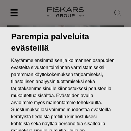
Skip
to
content
Parempia palveluita
evästeillä
Käytämme ensimmäisen ja kolmannen osapuolen
evästeitä sivuston toiminnan varmistamiseksi,
paremman käyttökokemuksen tarjoamiseksi,
tilastollisen analyysin tuottamiseksi sekä
tarjotaksemme sinulle kiinnostuksesi perusteella
mukautettua sisältöä. Evästeiden avulla
Uutiset
Fiskars Oyj Abp – Ilmoitus johdon liiketoimista
arvioimme myös mainontamme tehokkuutta.
Suostumuksellasi voimme muodostaa evästeillä
JOHDON LIIKETOIMET
kerätyistä tiedoista profiilin kiinnostuksesi
kohteista sekä näyttää personoitua sisältöä ja
mainoksia sinulle ja muille, joilla on