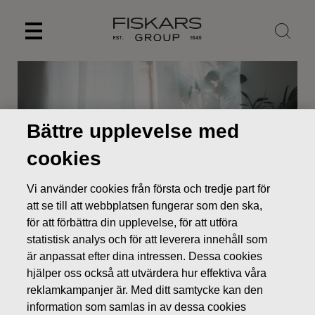
Skip
to
content
Bättre upplevelse med
cookies
Vi använder cookies från första och tredje part för
att se till att webbplatsen fungerar som den ska,
för att förbättra din upplevelse, för att utföra
statistisk analys och för att leverera innehåll som
Nyheter
Fiskars Oyj Abp – Anmälan om ledningens
är anpassat efter dina intressen. Dessa cookies
transaktioner – Siitonen
hjälper oss också att utvärdera hur effektiva våra
LEDNINGENS TRANSAKTIONER
reklamkampanjer är. Med ditt samtycke kan den
information som samlas in av dessa cookies