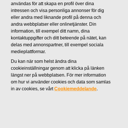
användas för att skapa en profil över dina
NOVEMBER 1, 2023
intressen och visa personliga annonser för dig
Fiskars Oyj Abp – Anmälan om
eller andra med liknande profil på denna och
ledningens transaktioner –
andra webbplatser eller onlinetjänster. Din
information, till exempel ditt namn, dina
Siitonen
kontaktuppgifter och ditt beteende på nätet, kan
delas med annonspartner, till exempel sociala
medieplattformar.
Fiskars Oyj Abp
Transaktioner utförda av personer i ledande ställning
Du kan när som helst ändra dina
1.11.2023 kl. 19.20 (EET)
cookieinställningar genom att klicka på länken
längst ner på webbplatsen. För mer information
Fiskars Oyj Abp – Anmälan om ledningens
om hur vi använder cookies och data som samlas
transaktioner – Siitonen
in av cookies, se vårt
Cookiemeddelande
.
Fiskars Oyj Abp har mottagit följande meddelande i
enlighet med artikel 19 av Förordningen om
marknadsmissbruk:
Fiskars Oyj Abp – Transaktioner utförda av personer i