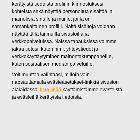
kerätyistä tiedoista profiilin kiinnostuksesi
01.11.2023
kohteista sekä näyttää personoitua sisältöä ja
Fiskars Oyj Abp – Ilmoitus
mainoksia sinulle ja muille, joilla on
johdon liiketoimista – Siitonen
samankaltainen profiili. Näitä sisältöjä voidaan
näyttää tällä tai muilla sivustoilla ja
verkkopalveluissa. Näissä tapauksissa voimme
Fiskars Oyj Abp
jakaa tietosi, kuten nimi, yhteystiedot ja
Johtohenkilöiden liiketoimet
verkkokäyttäytyminen mainontakumppaneille,
1.11.2023 klo 19.20
kuten sosiaalisen median palveluille.
Fiskars Oyj Abp – Ilmoitus johdon liiketoimista –
Voit muuttaa valintaasi, milloin vain
Siitonen
napsauttamalla evästeasetukset-linkkiä sivuston
alalaidassa.
Lue lisää
käyttämistämme evästeistä
Fiskars Oyj Abp on vastaanottanut seuraavan
ja evästeillä kerätyistä tiedoista.
markkinoiden väärinkäyttöasetuksen 19. artiklan mukaisen
ilmoituksen:
Fiskars Oyj Abp – Johdon liiketoimet
____________________________________________