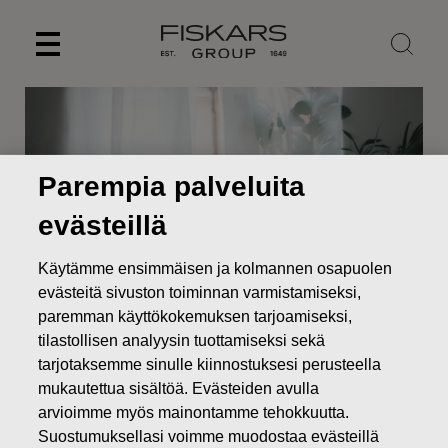
Skip
to
content
Parempia palveluita
evästeillä
Käytämme ensimmäisen ja kolmannen osapuolen
evästeitä sivuston toiminnan varmistamiseksi,
paremman käyttökokemuksen tarjoamiseksi,
tilastollisen analyysin tuottamiseksi sekä
Uutiset
Fiskars Oyj Abp – Ilmoitus johdon liiketoimista –
tarjotaksemme sinulle kiinnostuksesi perusteella
Siitonen
mukautettua sisältöä. Evästeiden avulla
JOHDON LIIKETOIMET
arvioimme myös mainontamme tehokkuutta.
Suostumuksellasi voimme muodostaa evästeillä