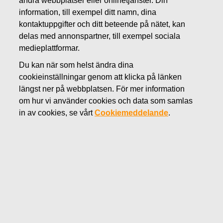
andra webbplatser eller onlinetjänster. Din
FEBRUARI 14, 2020
information, till exempel ditt namn, dina
Fiskars Oyj Abp - Ledningens
kontaktuppgifter och ditt beteende på nätet, kan
delas med annonspartner, till exempel sociala
transaktioner - Sotamaa
medieplattformar.
Du kan när som helst ändra dina
Fiskars Corporation
cookieinställningar genom att klicka på länken
Transaktioner utförda av personer i ledande ställning
längst ner på webbplatsen. För mer information
14.2.2020 kl. 11.00 EET
om hur vi använder cookies och data som samlas
in av cookies, se vårt
Cookiemeddelande
.
Fiskars Oyj Abp
–
Anmälan
om ledningens transaktioner
Fiskars Oyj Abp har mottagit följande meddelande i
enlighet med artikel 19 av Förordningen om
marknadsmissbruk: