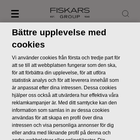
Skip
to
content
Bättre upplevelse med
cookies
Vi använder cookies från första och tredje part för
att se till att webbplatsen fungerar som den ska,
för att förbättra din upplevelse, för att utföra
statistisk analys och för att leverera innehåll som
är anpassat efter dina intressen. Dessa cookies
hjälper oss också att utvärdera hur effektiva våra
reklamkampanjer är. Med ditt samtycke kan den
Nyheter
Fiskars Oyj Abp - Ledningens transaktioner -
information som samlas in av dessa cookies
Sotamaa
användas för att skapa en profil över dina
intressen och visa personliga annonser för dig
LEDNINGENS TRANSAKTIONER
eller andra med liknande profil på denna och