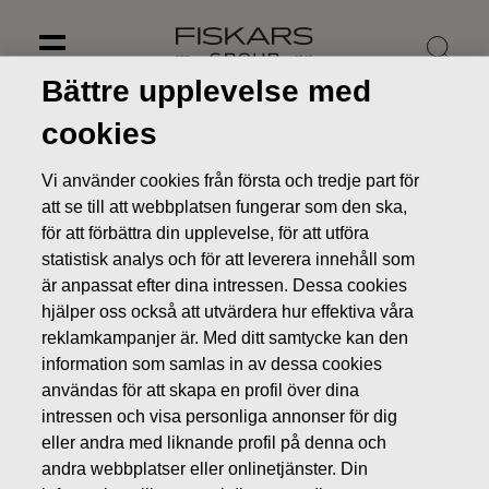
Skip
to
content
Bättre upplevelse med
cookies
Vi använder cookies från första och tredje part för
att se till att webbplatsen fungerar som den ska,
för att förbättra din upplevelse, för att utföra
statistisk analys och för att leverera innehåll som
är anpassat efter dina intressen. Dessa cookies
hjälper oss också att utvärdera hur effektiva våra
reklamkampanjer är. Med ditt samtycke kan den
information som samlas in av dessa cookies
Nyheter
Fiskars delårsrapport för januari-mars 2022
användas för att skapa en profil över dina
publiceras den 29.4.2022
intressen och visa personliga annonser för dig
eller andra med liknande profil på denna och
PRESSMEDDELANDEN
andra webbplatser eller onlinetjänster. Din