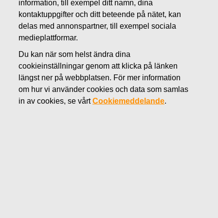
information, till exempel ditt namn, dina
APRIL 22, 2022
kontaktuppgifter och ditt beteende på nätet, kan
Fiskars delårsrapport för januari-
delas med annonspartner, till exempel sociala
medieplattformar.
mars 2022 publiceras den
Du kan när som helst ändra dina
29.4.2022
cookieinställningar genom att klicka på länken
längst ner på webbplatsen. För mer information
om hur vi använder cookies och data som samlas
Fiskars Oyj Abp
in av cookies, se vårt
Cookiemeddelande
.
Pressmeddelande
29.4.2022 kl 15.00 (EEST)
Fiskars delårsrapport för januari-mars 2022
publiceras den 29.4.2022
Fiskars Oyj Abp publicerar sin delårsrapport för januari-
mars den 29.4.2022 cirka kl. 8.30 (EEST). Delårsrapporten
är tillgänglig efter publicering på Fiskars webbsidor
www.fiskarsgroup.com
.