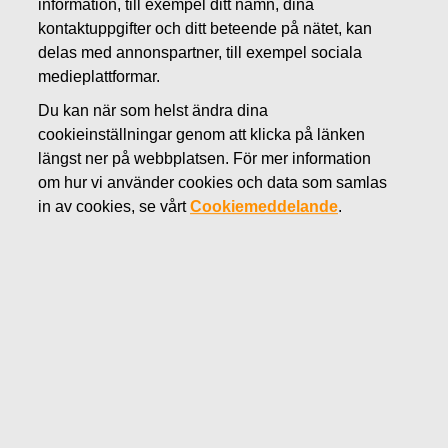
information, till exempel ditt namn, dina
OKTOBER 16, 2019
kontaktuppgifter och ditt beteende på nätet, kan
Fiskars delårsrapport för januari-
delas med annonspartner, till exempel sociala
medieplattformar.
september 2019 publiceras den
Du kan när som helst ändra dina
31.10.2019
cookieinställningar genom att klicka på länken
längst ner på webbplatsen. För mer information
om hur vi använder cookies och data som samlas
Fiskars Oyj Abp
in av cookies, se vårt
Cookiemeddelande
.
Pressmeddelande
16.10.2019 kl. 10.00 (EEST)
Fiskars delårsrapport för januari-september 2019
publiceras den 31.10.2019
Fiskars Oyj Abp publicerar sin delårsrapport för januari-
september den 31.10.2019 cirka kl. 8.30 (EEST).
Delårsrapporten är tillgänglig efter publicering på bolagets
webbsidor
www.fiskarsgroup.com
.