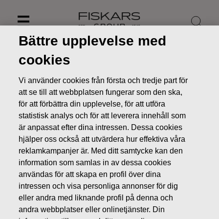
Skip
to
content
Bättre upplevelse med
cookies
Vi använder cookies från första och tredje part för
att se till att webbplatsen fungerar som den ska,
för att förbättra din upplevelse, för att utföra
statistisk analys och för att leverera innehåll som
är anpassat efter dina intressen. Dessa cookies
hjälper oss också att utvärdera hur effektiva våra
reklamkampanjer är. Med ditt samtycke kan den
information som samlas in av dessa cookies
Nyheter
Fiskars delårsrapport för januari-september 2019
användas för att skapa en profil över dina
publiceras den 31.10.2019
intressen och visa personliga annonser för dig
eller andra med liknande profil på denna och
PRESSMEDDELANDEN
andra webbplatser eller onlinetjänster. Din