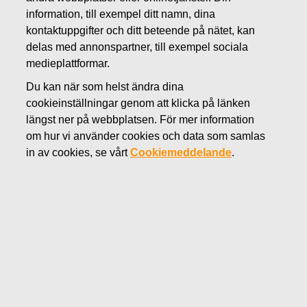
information, till exempel ditt namn, dina
DECEMBER 1, 2020
kontaktuppgifter och ditt beteende på nätet, kan
Fiskars eftersträvar flexibilitet
delas med annonspartner, till exempel sociala
medieplattformar.
och effektiverar sin verksamhet –
Du kan när som helst ändra dina
planerar att sälja
cookieinställningar genom att klicka på länken
längst ner på webbplatsen. För mer information
monteringsfabriken för
om hur vi använder cookies och data som samlas
bevattningsprodukter i Ningbo,
in av cookies, se vårt
Cookiemeddelande
.
Kina
Fiskars Oyj Abp
Pressmeddelande
1.12.2020 kl. 08.00 EET
Fiskars eftersträvar flexibilitet och effektiverar sin
verksamhet – planerar att sälja monteringsfabriken