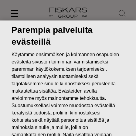
Skip
to
content
Parempia palveluita
evästeillä
Käytämme ensimmäisen ja kolmannen osapuolen
evästeitä sivuston toiminnan varmistamiseksi,
paremman käyttökokemuksen tarjoamiseksi,
tilastollisen analyysin tuottamiseksi sekä
tarjotaksemme sinulle kiinnostuksesi perusteella
mukautettua sisältöä. Evästeiden avulla
arvioimme myös mainontamme tehokkuutta.
Uutiset
Fiskars lisää ketteryyttä ja tehostaa toimintaansa –
Suostumuksellasi voimme muodostaa evästeillä
suunnittelee Kiinan Ningbossa sijaitsevan kastelutuotteiden
kerätyistä tiedoista profiilin kiinnostuksesi
kokoonpanotehtaan myymistä
kohteista sekä näyttää personoitua sisältöä ja
mainoksia sinulle ja muille, joilla on
LEHDISTÖTIEDOTTEET
samankaltainen profiili. Näitä sisältöjä voidaan