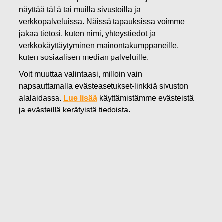
näyttää tällä tai muilla sivustoilla ja
01.12.2020
verkkopalveluissa. Näissä tapauksissa voimme
Fiskars lisää ketteryyttä ja
jakaa tietosi, kuten nimi, yhteystiedot ja
verkkokäyttäytyminen mainontakumppaneille,
tehostaa toimintaansa –
kuten sosiaalisen median palveluille.
suunnittelee Kiinan Ningbossa
Voit muuttaa valintaasi, milloin vain
napsauttamalla evästeasetukset-linkkiä sivuston
sijaitsevan kastelutuotteiden
alalaidassa.
Lue lisää
käyttämistämme evästeistä
kokoonpanotehtaan myymistä
ja evästeillä kerätyistä tiedoista.
Fiskars Oyj Abp
Lehdistötiedote
1.12.2020 klo 08.00 EET
Fiskars lisää ketteryyttä ja tehostaa toimintaansa –
suunnittelee Kiinan Ningbossa sijaitsevan
kastelutuotteiden kokoonpanotehtaan myymistä