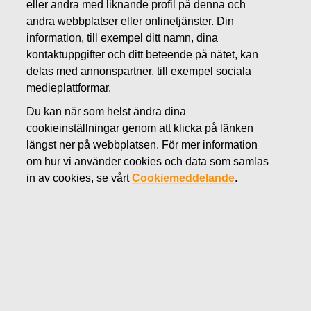
eller andra med liknande profil på denna och
andra webbplatser eller onlinetjänster. Din
OKTOBER 8, 2020
information, till exempel ditt namn, dina
Fiskars Group förbinder sig till
kontaktuppgifter och ditt beteende på nätet, kan
delas med annonspartner, till exempel sociala
klimatåtgärder genom att ta del
medieplattformar.
av initiativet Business Ambition
Du kan när som helst ändra dina
for 1,5°C och att ställa upp
cookieinställningar genom att klicka på länken
längst ner på webbplatsen. För mer information
vetenskapsbaserade mål
om hur vi använder cookies och data som samlas
in av cookies, se vårt
Cookiemeddelande
.
Fiskars Group
Pressmeddelande
8 oktober 2020 kl. 9.00 (EEST)
Fiskars Group förbinder sig till klimatåtgärder
genom att ta del av initiativet Business Ambition
for 1,5°C och att ställa upp vetenskapsbaserade
mål