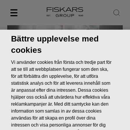
Skip
to
content
Bättre upplevelse med
cookies
Vi använder cookies från första och tredje part för
att se till att webbplatsen fungerar som den ska,
för att förbättra din upplevelse, för att utföra
statistisk analys och för att leverera innehåll som
är anpassat efter dina intressen. Dessa cookies
hjälper oss också att utvärdera hur effektiva våra
Nyheter
Fiskars Group förbinder sig till klimatåtgärder
reklamkampanjer är. Med ditt samtycke kan den
genom att ta del av initiativet Business Ambition for 1,5°C och
information som samlas in av dessa cookies
att ställa upp vetenskapsbaserade mål
användas för att skapa en profil över dina
PRESSMEDDELANDEN
intressen och visa personliga annonser för dig