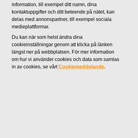
AUGUSTI 19, 2021
information, till exempel ditt namn, dina
Fiskars Group investerar i
kontaktuppgifter och ditt beteende på nätet, kan
delas med annonspartner, till exempel sociala
digitala färdigheter
medieplattformar.
Du kan när som helst ändra dina
Fiskars Oyj Abp
cookieinställningar genom att klicka på länken
Pressmeddelande
längst ner på webbplatsen. För mer information
19.8.2021 kl 10.00 (EEST)
om hur vi använder cookies och data som samlas
in av cookies, se vårt
Cookiemeddelande
.
Fiskars Group investerar i digitala färdigheter
Fiskars Group fokuserar på att skapa organisk tillväxt på
längre sikt. En stark digital affärsverksamhet är en
förutsättning för tillväxt och även om bolaget redan har
investerat på detta område kommer mer att göras.
Bolagets ambitioner inom det digitala fältet innefattar
förbättrade färdigheter inom data, direktkanalen och
konsumentupplevelser.