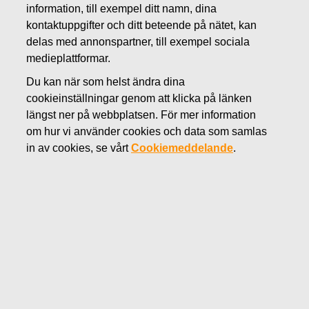
JANUARI 24, 2019
information, till exempel ditt namn, dina
Fiskars Group stöder utbildning
kontaktuppgifter och ditt beteende på nätet, kan
delas med annonspartner, till exempel sociala
i Finland
medieplattformar.
Du kan när som helst ändra dina
Fiskars Oyj Abp
cookieinställningar genom att klicka på länken
Pressmeddelande
längst ner på webbplatsen. För mer information
24.1.2019 kl. 12.00 (EET)
om hur vi använder cookies och data som samlas
in av cookies, se vårt
Cookiemeddelande
.
Fiskars Group stöder utbildning i Finland
Fiskars Group stöder två finländska
yrkeshögskolor med donationer. Skolorna Arcada
och Novia har fått en donation på 50 000 euro var
som stöd för utbildning.
Fiskars Group stöder två finländska yrkeshögskolor,
Arcada i Helsingfors och Novia i Raseborg med
donationer på 50 000 euro vardera.