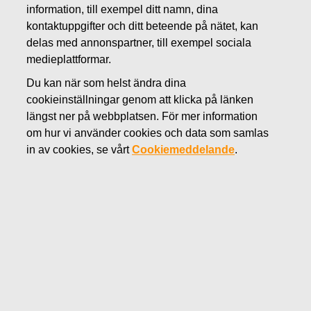
information, till exempel ditt namn, dina
JULI 17, 2018
kontaktuppgifter och ditt beteende på nätet, kan
Fiskars halvårsrapport för
delas med annonspartner, till exempel sociala
januari-juni 2018 publiceras
medieplattformar.
Du kan när som helst ändra dina
1.8.2018
cookieinställningar genom att klicka på länken
längst ner på webbplatsen. För mer information
Fiskars Oyj Abp
om hur vi använder cookies och data som samlas
Pressmeddelande
in av cookies, se vårt
Cookiemeddelande
.
17.7.2018 kl. 09.00 (EEST)
Fiskars halvårsrapport för januari-juni 2018
publiceras 1.8.2018
Fiskars Oyj Abp publicerar sin halvårsrapport för januari-
juni 2018 den 1.8.2018 cirka kl. 8.30 (EEST).
Halvårsrapporten är tillgänglig efter publicering på
bolagets webbsidor
www.fiskarsgroup.com
.