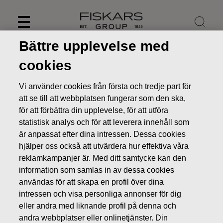
Skip
to
content
Bättre upplevelse med
cookies
Vi använder cookies från första och tredje part för
att se till att webbplatsen fungerar som den ska,
för att förbättra din upplevelse, för att utföra
statistisk analys och för att leverera innehåll som
är anpassat efter dina intressen. Dessa cookies
hjälper oss också att utvärdera hur effektiva våra
reklamkampanjer är. Med ditt samtycke kan den
information som samlas in av dessa cookies
Nyheter
Fiskars halvårsrapport för januari-juni 2018
publiceras 1.8.2018
användas för att skapa en profil över dina
intressen och visa personliga annonser för dig
PRESSMEDDELANDEN
eller andra med liknande profil på denna och
andra webbplatser eller onlinetjänster. Din