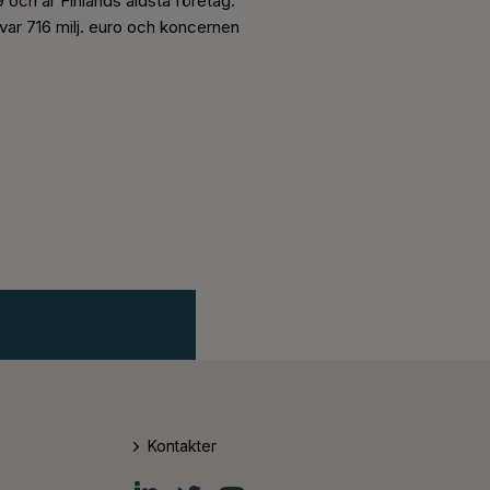
9 och är Finlands äldsta företag.
ar 716 milj. euro och koncernen
Kontakter
Fiskars
Fiskars
Fiskars