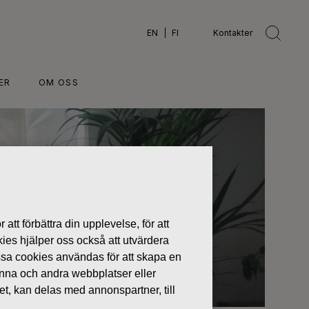
EN
FI
Kontakter
ER
OM OSS
 att förbättra din upplevelse, för att
kies hjälper oss också att utvärdera
ssa cookies användas för att skapa en
denna och andra webbplatser eller
tet, kan delas med annonspartner, till