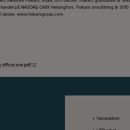
n, inklusive Fiskars, Iittala, och Gerber. Fiskars grundades år 164
r handel på NASDAQ OMX Helsingfors. Fiskars omsättning år 2010 v
 20 länder. www.fiskarsgroup.com
 office.sve.pdf
Varumärken