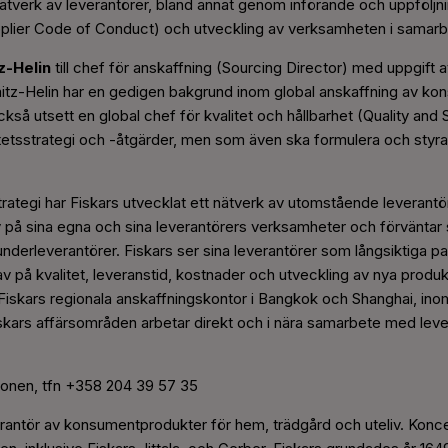
nätverk av leverantörer, bland annat genom införande och uppföljni
lier Code of Conduct) och utveckling av verksamheten i samarb
z-Helin
till chef för anskaffning (Sourcing Director) med uppgift a
tz-Helin har en gedigen bakgrund inom global anskaffning av kon
 också utsett en global chef för kvalitet och hållbarhet (Quality an
tetsstrategi och -åtgärder, men som även ska formulera och styra
rategi har Fiskars utvecklat ett nätverk av utomstående leverantö
av på sina egna och sina leverantörers verksamheter och förväntar si
erleverantörer. Fiskars ser sina leverantörer som långsiktiga par
av på kvalitet, leveranstid, kostnader och utveckling av nya produ
Fiskars regionala anskaffningskontor i Bangkok och Shanghai, ino
kars affärsområden arbetar direkt och i nära samarbete med leve
rhonen, tfn +358 204 39 57 35
erantör av konsumentprodukter för hem, trädgård och uteliv. Koncer