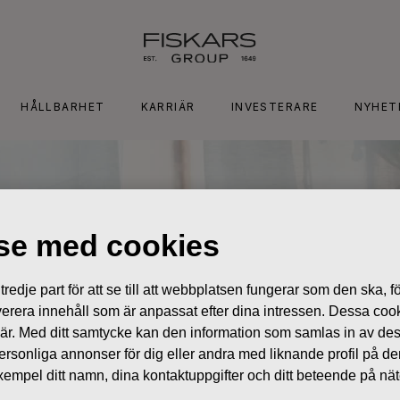
HÅLLBARHET
KARRIÄR
INVESTERARE
NYHET
lse med cookies
edje part för att se till att webbplatsen fungerar som den ska, för
 leverera innehåll som är anpassat efter dina intressen. Dessa coo
 är. Med ditt samtycke kan den information som samlas in av de
 personliga annonser för dig eller andra med liknande profil på 
l exempel ditt namn, dina kontaktuppgifter och ditt beteende på nä