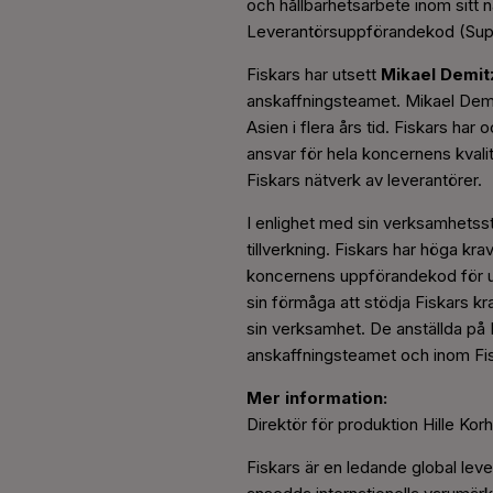
och hållbarhetsarbete inom sitt 
Leverantörsuppförandekod (Supp
Fiskars har utsett
Mikael Demit
anskaffningsteamet. Mikael Demi
Asien i flera års tid. Fiskars har
ansvar för hela koncernens kvali
Fiskars nätverk av leverantörer.
I enlighet med sin verksamhetsst
tillverkning. Fiskars har höga kr
koncernens uppförandekod för und
sin förmåga att stödja Fiskars kr
sin verksamhet. De anställda på 
anskaffningsteamet och inom Fis
Mer information:
Direktör för produktion Hille Ko
Fiskars är en ledande global lev