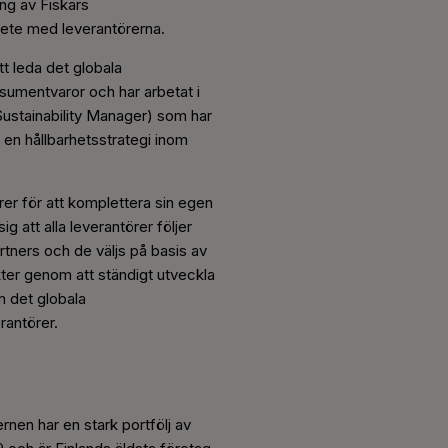
ng av Fiskars
ete med leverantörerna.
tt leda det globala
sumentvaror och har arbetat i
d Sustainability Manager) som har
 en hållbarhetsstrategi inom
rer för att komplettera sin egen
g att alla leverantörer följer
tners och de väljs på basis av
kter genom att ständigt utveckla
m det globala
rantörer.
nen har en stark portfölj av