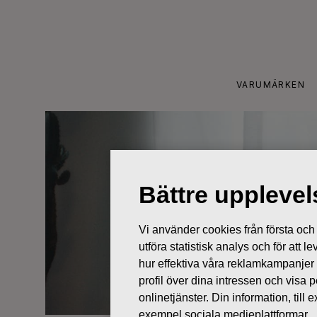
Skip
to
content
VARUMÄRKEN
Bättre uppleve
Vi använder cookies från första och tr
utföra statistisk analys och för att
hur effektiva våra reklamkampanjer
profil över dina intressen och visa
onlinetjänster. Din information, til
exempel sociala medieplattformar.