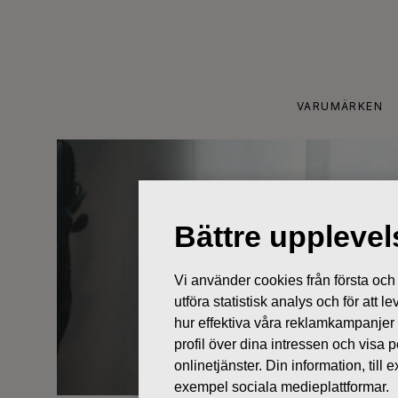
Skip
to
content
VARUMÄRKEN
Bättre uppleve
Vi använder cookies från första och tr
utföra statistisk analys och för att
hur effektiva våra reklamkampanjer
profil över dina intressen och visa
onlinetjänster. Din information, til
exempel sociala medieplattformar.