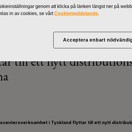
Nyheter
Fiskars regionala distributionscentersverksamhet i Tysk
kieinställningar genom att klicka på länken längst ner på webb
as in av cookies, se vårt
Cookiemeddelande
.
Acceptera enbart nödvändi
nala distributionscentersve
ar till ett nytt distribution
na
nscentersverksamhet i Tyskland flyttar till ett nytt distrib