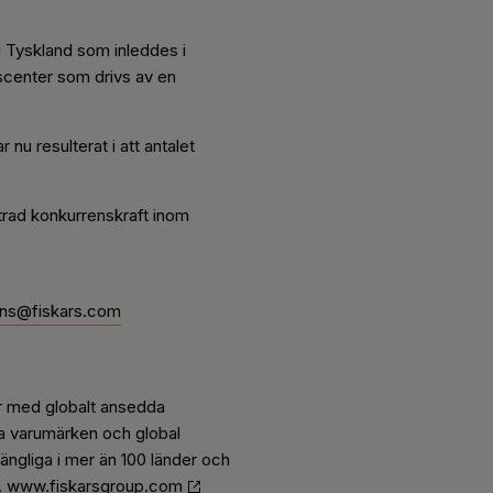
i Tyskland som inleddes i
onscenter som drivs av en
nu resulterat i att antalet
trad konkurrenskraft inom
ns@fiskars.com
er med globalt ansedda
a varumärken och global
lgängliga i mer än 100 länder och
.
www.fiskarsgroup.com