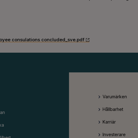
yee consulations concluded_sve.pdf
Varumärken
Hållbarhet
an
Karriär
ka
Investerare
Albert