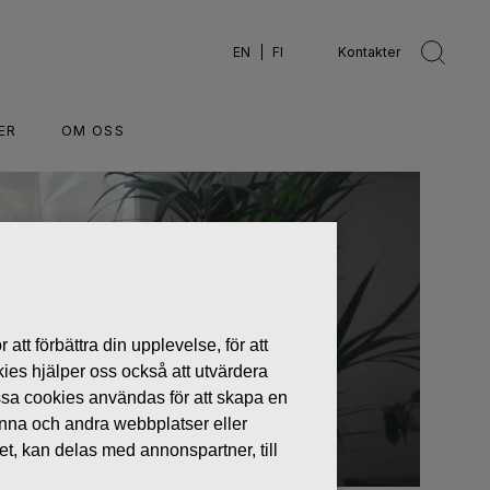
EN
FI
Kontakter
ER
OM OSS
 att förbättra din upplevelse, för att
kies hjälper oss också att utvärdera
ssa cookies användas för att skapa en
denna och andra webbplatser eller
tet, kan delas med annonspartner, till