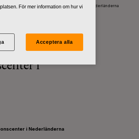
land flyttar till ett nytt distributionscenter i Nederländerna
platsen. För mer information om hur vi
ga
Acceptera alla
rksamhet i
scenter i
utionscenter i Nederländerna