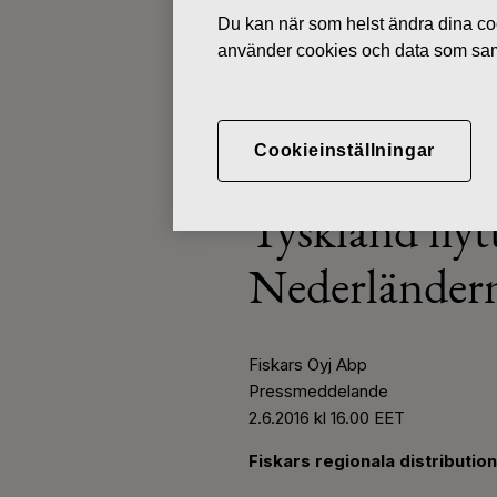
Du kan när som helst ändra dina coo
använder cookies och data som saml
PRESSMEDDELANDEN
JUNI 2, 2016
Cookieinställningar
Fiskars regio
Tyskland flytt
Nederländer
Fiskars Oyj Abp
Pressmeddelande
2.6.2016 kl 16.00 EET
Fiskars regionala distributio