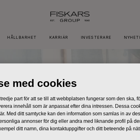
HÅLLBARHET
KARRIÄR
INVESTERARE
NYHET
lse med cookies
edje part för att se till att webbplatsen fungerar som den ska, för
 leverera innehåll som är anpassat efter dina intressen. Dessa coo
 är. Med ditt samtycke kan den information som samlas in av de
 personliga annonser för dig eller andra med liknande profil på 
l exempel ditt namn, dina kontaktuppgifter och ditt beteende på nä