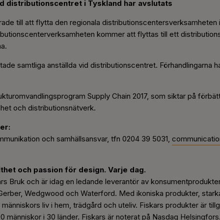
 distributionscentret i Tyskland har avslutats
de till att flytta den regionala distributionscentersverksamheten 
tributionscenterverksamheten kommer att flyttas till ett distributi
a.
e samtliga anställda vid distributionscentret. Förhandlingarna har 
trukturomvandlingsprogram Supply Chain 2017, som siktar på förbät
t och distributionsnätverk.
er:
mmunikation och samhällsansvar, tfn 0204 39 5031,
communicatio
thet och passion för design. Varje dag.
kars Bruk och är idag en ledande leverantör av konsumentprodukt
, Gerber, Wedgwood och Waterford. Med ikoniska produkter, stark
 människors liv i hem, trädgård och uteliv. Fiskars produkter är til
00 människor i 30 länder. Fiskars är noterat på Nasdaq Helsingfors