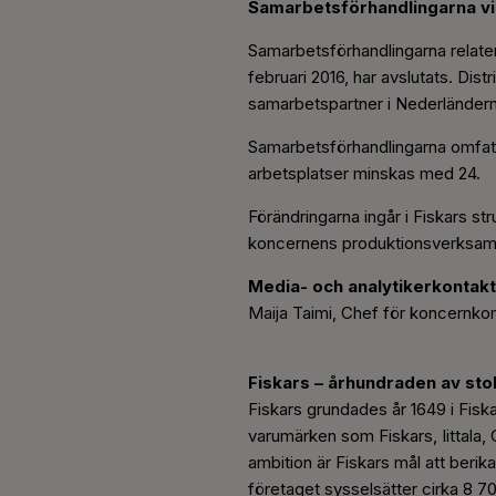
Samarbetsförhandlingarna vid
Samarbetsförhandlingarna relatera
februari 2016, har avslutats. Dis
samarbetspartner i Nederländern
Samarbetsförhandlingarna omfattad
arbetsplatser minskas med
24.
Förändringarna ingår i Fiskars s
koncernens produktionsverksamhe
Media- och analytikerkontakt
Maija Taimi, Chef för koncernko
Fiskars – århundraden av stol
Fiskars grundades år 1649 i Fis
varumärken som Fiskars, Iittala
ambition är Fiskars mål att berika
företaget sysselsätter cirka 8 7