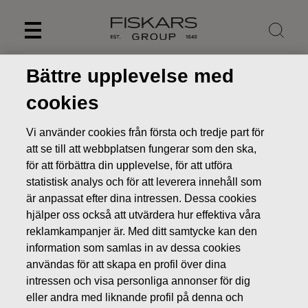
Skip
to
content
Bättre upplevelse med
cookies
Vi använder cookies från första och tredje part för
att se till att webbplatsen fungerar som den ska,
för att förbättra din upplevelse, för att utföra
statistisk analys och för att leverera innehåll som
är anpassat efter dina intressen. Dessa cookies
hjälper oss också att utvärdera hur effektiva våra
reklamkampanjer är. Med ditt samtycke kan den
Nyheter
Utställningen Orange – and more: en eloge åt
information som samlas in av dessa cookies
Fiskamin-kärlen
användas för att skapa en profil över dina
PRESSMEDDELANDEN
intressen och visa personliga annonser för dig
eller andra med liknande profil på denna och