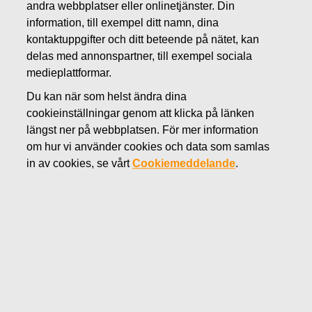
andra webbplatser eller onlinetjänster. Din
APRIL 3, 2014
information, till exempel ditt namn, dina
Utställningen Orange – and
kontaktuppgifter och ditt beteende på nätet, kan
delas med annonspartner, till exempel sociala
more: en eloge åt Fiskamin-
medieplattformar.
kärlen
Du kan när som helst ändra dina
cookieinställningar genom att klicka på länken
längst ner på webbplatsen. För mer information
Fiskars Oyj Abp Pressmeddelande 3.4.2014
om hur vi använder cookies och data som samlas
När Finlands äldsta företag Fiskars firar 365-årsjubileum
in av cookies, se vårt
Cookiemeddelande
.
är det dags att ta en titt också på närhistoria. I
Designmuseet Arabia Gallerien öppnas 4.4.2014
utställningen
Orange – and more
som lyfter fram
kärlserien Fiskamin, som Fiskars skapade på 60-talet.
Utställning firar det som är nyskapande – och färgen som
erövrade världen.
Ibland kommer det ett årtionde vars påverkan sträcker sig
långt in i framtiden. 1960-talets omvälvningar