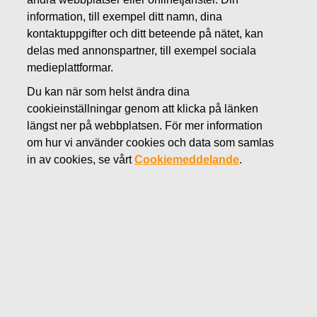
AUGUSTI 31, 2022
information, till exempel ditt namn, dina
FISKARS OYJ ABP:S
kontaktuppgifter och ditt beteende på nätet, kan
delas med annonspartner, till exempel sociala
ÅTERKÖP AV EGNA
medieplattformar.
AKTIER 31.08.2022
Du kan när som helst ändra dina
cookieinställningar genom att klicka på länken
längst ner på webbplatsen. För mer information
om hur vi använder cookies och data som samlas
Fiskars Oyj Abp
in av cookies, se vårt
Cookiemeddelande
.
Börsmeddelande
31.0
8.2022 kl. 18:30 EET/EEST
FISKARS OYJ ABP:S ÅTERKÖP AV EGNA AKTIER
31.08.2022