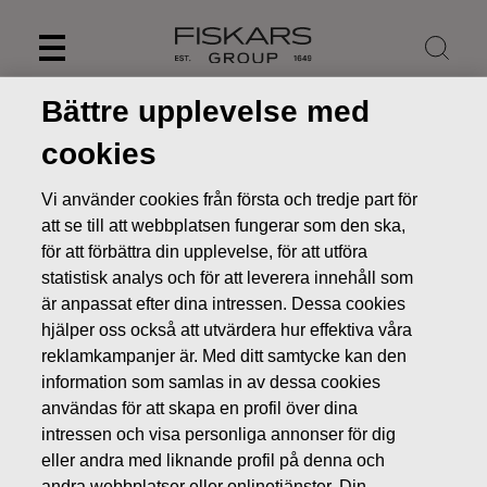
Skip
to
content
Bättre upplevelse med
cookies
Vi använder cookies från första och tredje part för
att se till att webbplatsen fungerar som den ska,
för att förbättra din upplevelse, för att utföra
statistisk analys och för att leverera innehåll som
är anpassat efter dina intressen. Dessa cookies
hjälper oss också att utvärdera hur effektiva våra
reklamkampanjer är. Med ditt samtycke kan den
Nyheter
FISKARS OYJ ABP:S ÅTERKÖP AV EGNA AKTIER
information som samlas in av dessa cookies
31.08.2022
användas för att skapa en profil över dina
intressen och visa personliga annonser för dig
ÄGARFÖRÄNDRINGAR I EGNA AKTIER
eller andra med liknande profil på denna och
andra webbplatser eller onlinetjänster. Din