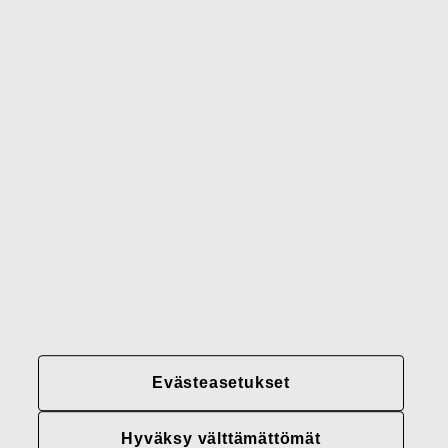
Waterford
Rörstrand
Gerber
Brändimme
Yhteystiedot
Fiskars
Fiskars
Fiskars
Vastuullisuus
Group
Group
Group
LinkedIn
Twitter
YouTube
Uramahdollisuudet
Sijoittajat
Uutiset
Tietoja meistä
Evästeasetukset
Fiskars Groupin
tietosuojakäytännöt
Hyväksy välttämättömät