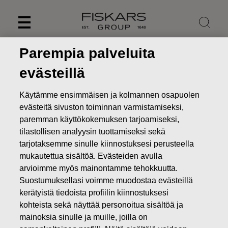
Skip
to
content
Parempia palveluita
evästeillä
Käytämme ensimmäisen ja kolmannen osapuolen
evästeitä sivuston toiminnan varmistamiseksi,
paremman käyttökokemuksen tarjoamiseksi,
tilastollisen analyysin tuottamiseksi sekä
tarjotaksemme sinulle kiinnostuksesi perusteella
mukautettua sisältöä. Evästeiden avulla
arvioimme myös mainontamme tehokkuutta.
Uutiset
FISKARS OYJ ABP:N OMIEN OSAKKEIDEN
Suostumuksellasi voimme muodostaa evästeillä
HANKINTA 31.08.2022
kerätyistä tiedoista profiilin kiinnostuksesi
kohteista sekä näyttää personoitua sisältöä ja
MUUTOKSET OMIEN OSAKKEIDEN OMISTUKSESSA
mainoksia sinulle ja muille, joilla on