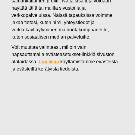
samankaltainen profiili. Näitä sisältöjä voidaan
31.08.2022
näyttää tällä tai muilla sivustoilla ja
FISKARS OYJ ABP:N OMIEN
verkkopalveluissa. Näissä tapauksissa voimme
jakaa tietosi, kuten nimi, yhteystiedot ja
OSAKKEIDEN HANKINTA
verkkokäyttäytyminen mainontakumppaneille,
31.08.2022
kuten sosiaalisen median palveluille.
Voit muuttaa valintaasi, milloin vain
napsauttamalla evästeasetukset-linkkiä sivuston
alalaidassa.
Lue lisää
käyttämistämme evästeistä
Fiskars Oyj Abp
ja evästeillä kerätyistä tiedoista.
Pörssitiedote
31.08.2022
klo 18:30 EET/EEST
FISKARS OYJ ABP:N OMIEN OSAKKEIDEN HANKINTA
31.08.2022