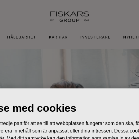
HÅLLBARHET
KARRIÄR
INVESTERARE
NYHET
lse med cookies
edje part för att se till att webbplatsen fungerar som den ska, för
 leverera innehåll som är anpassat efter dina intressen. Dessa coo
 är. Med ditt samtycke kan den information som samlas in av de