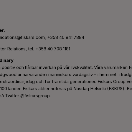
er:
ications@fiskars.com,
+358 40
841 7884
tor Relations, tel. +358 40 708 1181
dinary
 positiv och hållbar inverkan på vår livskvalitet. Våra varumärken Fi
ood är närvarande i människors vardagsliv – i hemmet, i trädgår
n extraordinär, idag och för framtida generationer. Fiskars Group ve
er 100 länder. Fiskars aktier noteras på Nasdaq Helsinki (FSKRS). 
 på Twitter @fiskarsgroup.