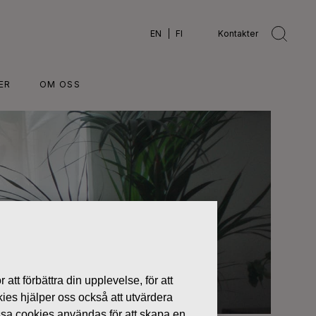
EN
FI
Kontakter
ER
OM OSS
 att förbättra din upplevelse, för att
kies hjälper oss också att utvärdera
ssa cookies användas för att skapa en