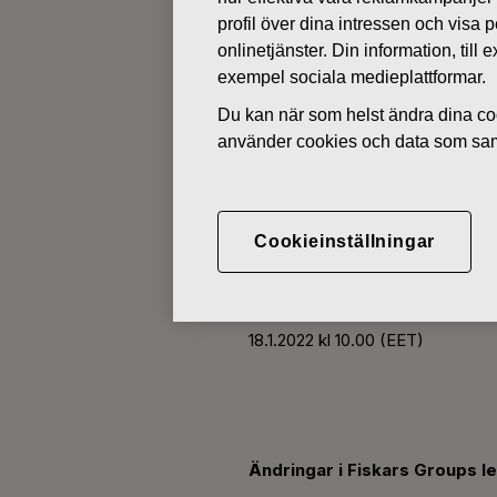
profil över dina intressen och visa
onlinetjänster. Din information, til
BÖRSMEDDELANDEN
exempel sociala medieplattformar.
Du kan när som helst ändra dina coo
JANUARI 18, 2022
använder cookies och data som saml
Ändringar i 
Cookieinställningar
Fiskars Oyj Abp
Börsmeddelande
18.1.2022 kl 10.00 (EET)
Ändringar i Fiskars Groups 