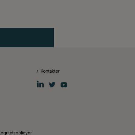
Kontakter
Fiskars
Fiskars
Fiskars
Group
Group
Group
LinkedIn
Twitter
YouTube
tegritetspolicyer