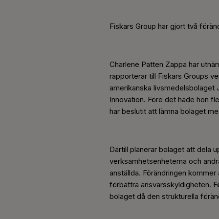
Fiskars Group har gjort två förän
Charlene Patten Zappa har utnäm
rapporterar till Fiskars Groups v
amerikanska livsmedelsbolaget 
Innovation. Före det hade hon fl
har beslutit att lämna bolaget m
Därtill planerar bolaget att del
verksamhetsenheterna och andra f
anställda. Förändringen kommer 
förbättra ansvarsskyldigheten. 
bolaget då den strukturella förän