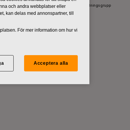
Nyheter
Ändringar i Fiskars Groups ledningsgrupp
denna och andra webbplatser eller
tet, kan delas med annonspartner, till
platsen. För mer information om hur vi
upp
ga
Acceptera alla