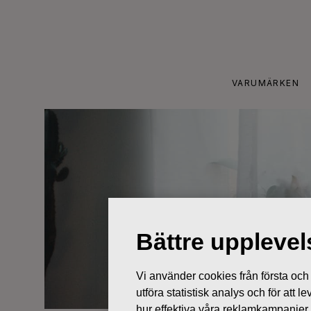
Skip
to
content
VARUMÄRKEN
Bättre uppleve
Vi använder cookies från första och tr
utföra statistisk analys och för att
hur effektiva våra reklamkampanjer