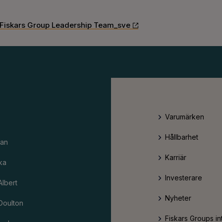
 Fiskars Group Leadership Team_sve
Varumärken
Hållbarhet
an
Karriär
ka
Investerare
Albert
Nyheter
Doulton
Fiskars Groups in