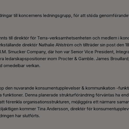
dringar till koncernens ledningsgrupp, för att stöda genomförandet 
nts till direktör för Terra-verksamhetsenheten och medlem i ko
erkställande direktör Nathalie Ahlström och tillträder sin post den
J.M. Smucker Company, där hon var Senior Vice President, Integ
era ledarskapspositioner inom Procter & Gamble. James Brouillard,
ed omedelbar verkan.
a upp den nuvarande konsumentupplevelser & kommunikation -funktio
unktioner. Denna planerade strukturförändring förväntas ha endas
att förenkla organisationsstrukturen, möjliggöra ett närmare sam
Följaktligen kommer Tina Andersson, direktör för konsumentupplev
dringen har slutförts.