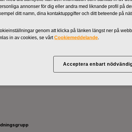
 personliga annonser för dig eller andra med liknande profil på 
l exempel ditt namn, dina kontaktuppgifter och ditt beteende på nä
kieinställningar genom att klicka på länken längst ner på webb
as in av cookies, se vårt
Cookiemeddelande
.
Fiskars Groups ledningsgr
Acceptera enbart nödvändi
ledningsgrupp