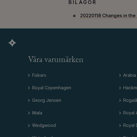
BILAGOR
20220118 Changes in the
Våra varumärken
Fiskars
Arabia
Royal Copenhagen
Hackm
Georg Jensen
Rogaš
Iittala
Royal 
Wedgwood
Royal 