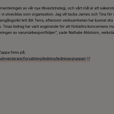
ementeringen av vår nya tillväxtstrategi, och vårt mål är att säkers
 vi utvecklas som organisation. Jag vill tacka James och Tina för de
amgångsrikt lett BA Terra, eftersom verksamheten har kunnat dra 
 Tinas bidrag har varit avgörande för att förbättra koncernens m
ngen av varumärkesportföljen”, sade Nathalie Ahlström, verkstäl
Zappa finns på:
/investerare/forvaltning/ledning/ledningsgruppen