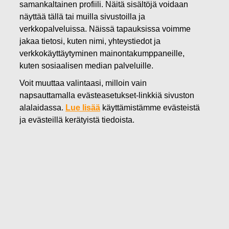
18.01.2022
samankaltainen profiili. Näitä sisältöjä voidaan
Muutoksia Fiskars Groupin
näyttää tällä tai muilla sivustoilla ja
verkkopalveluissa. Näissä tapauksissa voimme
johtoryhmässä
jakaa tietosi, kuten nimi, yhteystiedot ja
verkkokäyttäytyminen mainontakumppaneille,
kuten sosiaalisen median palveluille.
Fiskars Oyj Abp
Voit muuttaa valintaasi, milloin vain
Pörssitiedote
napsauttamalla evästeasetukset-linkkiä sivuston
18.1.2022 klo 10.00 (EET)
alalaidassa.
Lue lisää
käyttämistämme evästeistä
ja evästeillä kerätyistä tiedoista.
Muutoksia Fiskars Groupin johtoryhmässä
Fiskars Group on tehnyt kaksi muutosta konsernin
johtoryhmään. Muutosten tavoitteena on tukea aiemmin