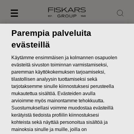
Skip
to
content
Parempia palveluita
evästeillä
Käytämme ensimmäisen ja kolmannen osapuolen
evästeitä sivuston toiminnan varmistamiseksi,
paremman käyttökokemuksen tarjoamiseksi,
tilastollisen analyysin tuottamiseksi sekä
tarjotaksemme sinulle kiinnostuksesi perusteella
mukautettua sisältöä. Evästeiden avulla
arvioimme myös mainontamme tehokkuutta.
Uutiset
Muutoksia Fiskars Groupin johtoryhmässä
Suostumuksellasi voimme muodostaa evästeillä
kerätyistä tiedoista profiilin kiinnostuksesi
PÖRSSITIEDOTTEET
kohteista sekä näyttää personoitua sisältöä ja
mainoksia sinulle ja muille, joilla on