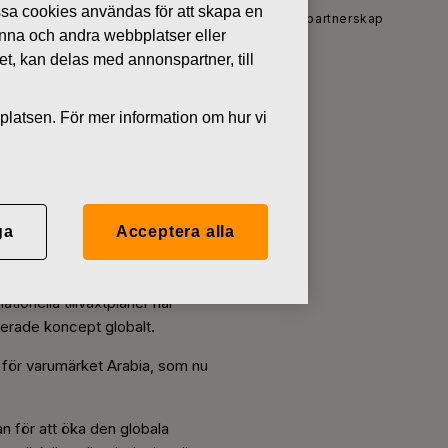
ssa cookies användas för att skapa en
in Characters inleder en ny era av strategiskt partnerskap
denna och andra webbplatser eller
tet, kan delas med annonspartner, till
platsen. För mer information om hur vi
nleder en ny
ga
Acceptera alla
ar ikoniska, nordiska varumärken
ionella tillväxtplaner har
erade koncept globalt.
för varumärket Arabia, som nu
n för att öka den globala