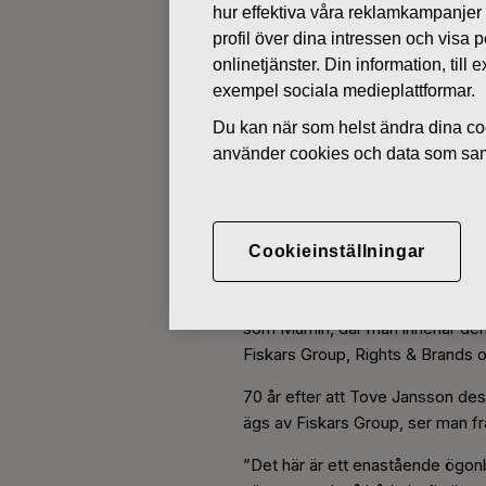
hur effektiva våra reklamkampanjer
profil över dina intressen och visa
onlinetjänster. Din information, til
VARUMÄRKEN
exempel sociala medieplattformar.
Du kan när som helst ändra dina coo
SEPTEMBER 8, 2021
använder cookies och data som saml
Fiskars Grou
era av strate
Cookieinställningar
Från och med i dag blir Fiskars 
som Mumin, där man innehar den g
Fiskars Group, Rights & Brands
70 år efter att Tove Jansson d
ägs av Fiskars Group, ser man f
”Det här är ett enastående ögonb