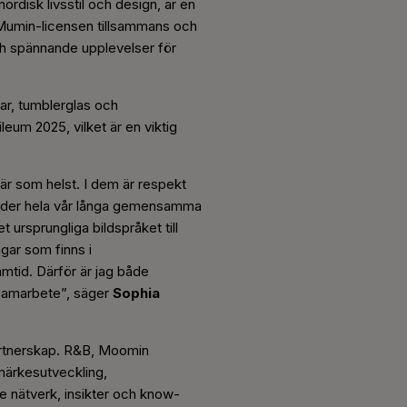
rdisk livsstil och design, är en
a Mumin-licensen tillsammans och
ch spännande upplevelser för
ar, tumblerglas och
eum 2025, vilket är en viktig
när som helst. I dem är respekt
. Under hela vår långa gemensamma
t ursprungliga bildspråket till
gar som finns i
amtid. Därför är jag både
 samarbete”, säger
Sophia
artnerskap. R&B, Moomin
umärkesutveckling,
e nätverk, insikter och know-