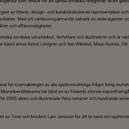
gentur som verkar för att sprida nordiska rättigheter till ett globa
typer av litterär, design- och karaktärsbaserad representation oc
la produkter. Med ett världsomspännande nätverk av underagenter o
ikter och affärsmöjligheter.
oniska nordiska varumärken, författare och illustratörer och är vä
r bland annat Astrid Lindgren och Ilon Wikland, Mauri Kunnas, Oili
r för övervakningen av alla upphovsrättsliga frågor kring mumin.
 Muminberättelserna har blivit en av Finlands största exportframg
4-2001) skrev och illustrerade flera romaner och hundratals seri
et av Tove och brodern Lars Jansson för att ta hand om upphovsrä