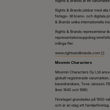
Rights & Brands är en varumärkesa
Rights & Brands jobbar med alla 
förlags- till licens- och digita
& Brands unika internationella ins
Rights & Brands representerar ik
representationsuppdrag innefatta
många fler.
www.rightsandbrands.com
Moomin Characters
Moomin Characters Oy Ltd ansvara
globalt registrerade varumärken.
beundrarskara. Tove Jansson (191
åren 1945 och 1980.
Företaget grundades på 1950-tal
och är än idag ett familjeföretag.