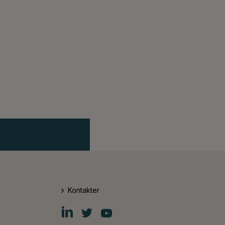
Kontakter
Fiskars
Fiskars
Fiskars
Group
Group
Group