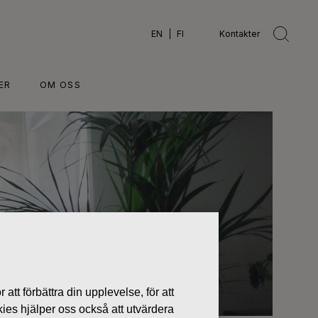
EN
FI
Kontakter
ER
OM OSS
 att förbättra din upplevelse, för att
kies hjälper oss också att utvärdera