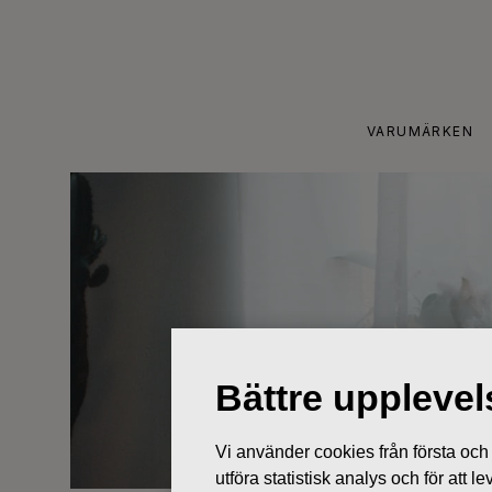
Skip
to
content
VARUMÄRKEN
Bättre uppleve
Vi använder cookies från första och tr
utföra statistisk analys och för att