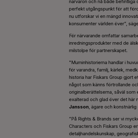
närvaron och nå både befintliga 
perfekt utgångspunkt för att för
nu utforskar vi en mängd innovat
konsumenter världen över”, säg
För närvarande omfattar samarbe
inredningsprodukter med de älska
milstolpe för partnerskapet.
"Muminhistorierna handlar i huvud
för varandra, familj, kärlek, me
historia har Fiskars Group gjort e
något som känns förtrollande och 
originalberättelserna, såväl som 
exalterad och glad över det här
Jansson
, ägare och konstnärli
”På Rights & Brands ser vi myc
Characters och Fiskars Group erb
detaljhandelskunskap, geografis