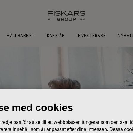
HÅLLBARHET
KARRIÄR
INVESTERARE
NYHET
lse med cookies
edje part för att se till att webbplatsen fungerar som den ska, för
 leverera innehåll som är anpassat efter dina intressen. Dessa coo