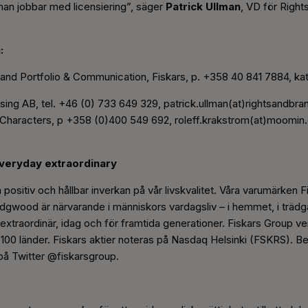
man jobbar med licensiering”, säger
Patrick Ullman
, VD för Right
:
rand Portfolio & Communication, Fiskars, p. +358 40 841 7884, ka
sing AB, tel. +46 (0) 733 649 329, patrick.ullman(at)rightsandbr
Characters, p +358 (0)400 549 692, roleff.krakstrom(at)moomi
everyday extraordinary
 positiv och hållbar inverkan på vår livskvalitet. Våra varumärken Fi
ood är närvarande i människors vardagsliv – i hemmet, i trädgår
n extraordinär, idag och för framtida generationer. Fiskars Group ve
er 100 länder. Fiskars aktier noteras på Nasdaq Helsinki (FSKRS). 
 på Twitter @fiskarsgroup.