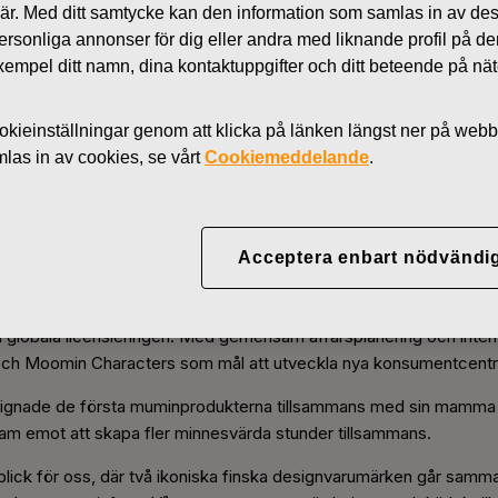
 är. Med ditt samtycke kan den information som samlas in av de
Nyheter
Fiskars Group och Moom
 personliga annonser för dig eller andra med liknande profil på 
l exempel ditt namn, dina kontaktuppgifter och ditt beteende på nä
kieinställningar genom att klicka på länken längst ner på webb
as in av cookies, se vårt
Cookiemeddelande
.
p och Moomin Characters i
giskt partnerskap
Acceptera enbart nödvändi
Group aktieägare i Rights & Brands, en licensbyrå som representer
lobala licensieringen. Med gemensam affärsplanering och internat
 och Moomin Characters som mål att utveckla nya konsumentcentr
esignade de första muminprodukterna tillsammans med sin mamma 
ram emot att skapa fler minnesvärda stunder tillsammans.
lick för oss, där två ikoniska finska designvarumärken går samma