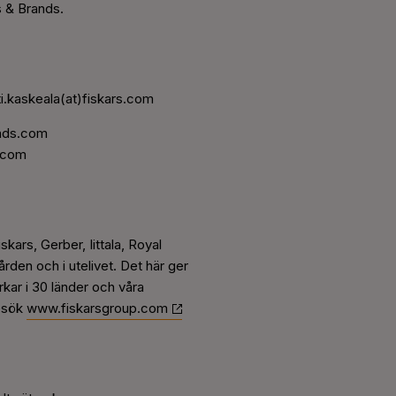
s & Brands.
ti.kaskeala(at)fiskars.com
ands.com
n.com
skars, Gerber, Iittala, Royal
den och i utelivet. Det här ger
rkar i 30 länder och våra
Besök
www.fiskarsgroup.com