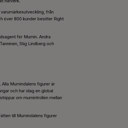
lt nätverk.
h varumärkesutveckling, från
ch över 800 kunder besitter Right
rldsagent för Mumin. Andra
 Tanninen, Stig Lindberg och
 Alla Mumindalens figurer är
ångar och har idag en global
estrippar om mumintrollen mellan
tten till Mumindalens figurer