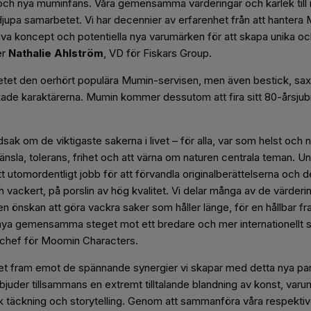
och nya muminfans. Våra gemensamma värderingar och kärlek till no
djupa samarbetet. Vi har decennier av erfarenhet från att hanter
iva koncept och potentiella nya varumärken för att skapa unika o
er
Nathalie Ahlström
, VD för Fiskars Group.
tet den oerhört populära Mumin-servisen, men även bestick, sax
de karaktärerna. Mumin kommer dessutom att fira sitt 80-årsjubil
sak om de viktigaste sakerna i livet – för alla, var som helst och 
dkänsla, tolerans, frihet och att värna om naturen centrala teman
tt utomordentligt jobb för att förvandla originalberättelserna och de
vackert, på porslin av hög kvalitet. Vi delar många av de värderin
en önskan att göra vackra saker som håller länge, för en hållbar fr
 nya gemensamma steget mot ett bredare och mer internationellt
g chef för Moomin Characters.
ket fram emot de spännande synergier vi skapar med detta nya p
juder tillsammans en extremt tilltalande blandning av konst, var
k täckning och storytelling. Genom att sammanföra våra respektiv