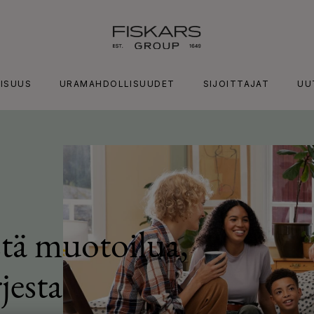
ISUUS
URAMAHDOLLISUUDET
SIJOITTAJAT
UU
stä muotoilua,
jesta