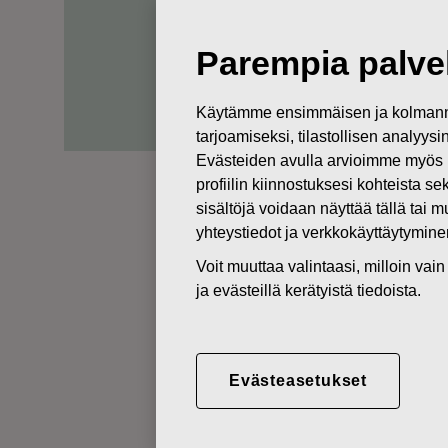
ainutkertais
Parempia palvel
Käytämme ensimmäisen ja kolmanne
tarjoamiseksi, tilastollisen analyys
Evästeiden avulla arvioimme myös 
profiilin kiinnostuksesi kohteista se
sisältöjä voidaan näyttää tällä tai 
yhteystiedot ja verkkokäyttäytymin
Voit muuttaa valintaasi, milloin va
ja evästeillä kerätyistä tiedoista.
Fiskars-konserni on
ulkoillessa. Vuodes
samalla innovaatio
Evästeasetukset