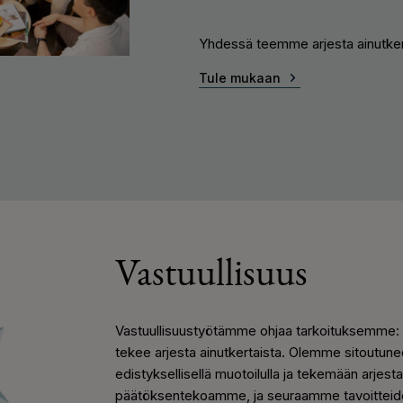
Yhdessä teemme arjesta ainutker
Tule mukaan
Vastuullisuus
Vastuullisuustyötämme ohjaa tarkoituksemme: l
tekee arjesta ainutkertaista. Olemme sitoutune
edistyksellisellä muotoilulla ja tekemään arjes
päätöksentekoamme, ja seuraamme tavoitteide