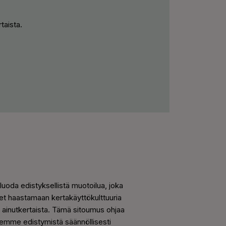
taista.
uoda edistyksellistä muotoilua, joka
et haastamaan kertakäyttökulttuuria
ta ainutkertaista. Tämä sitoumus ohjaa
mme edistymistä säännöllisesti