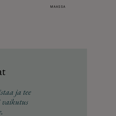
MAASSA
at
staa ja tee
ä vaikutus
e.