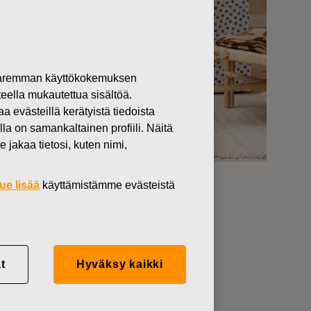
 paremman käyttökokemuksen
teella mukautettua sisältöä.
västeillä kerätyistä tiedoista
lla on samankaltainen profiili. Näitä
 jakaa tietosi, kuten nimi,
ue lisää
käyttämistämme evästeistä
 puutarhoissa ja
 tuotteita, edistäen
t
Hyväksy kaikki