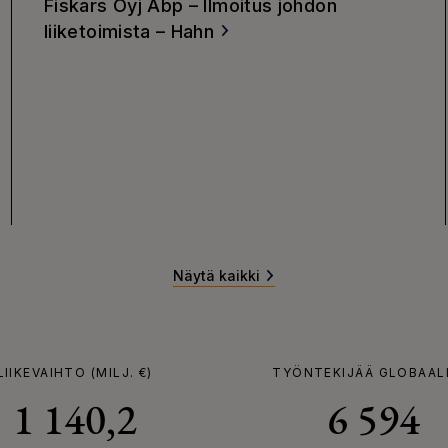
Fiskars Oyj Abp – Ilmoitus johdon
liiketoimista – Hahn
Näytä kaikki
LIIKEVAIHTO (MILJ. €)
TYÖNTEKIJÄÄ GLOBAAL
1 140,2
6 594