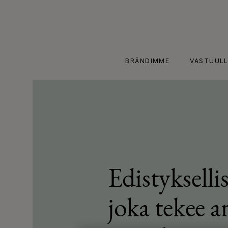
Skip
to
content
BRÄNDIMME
VASTUULL
Edistykselli
joka tekee ar