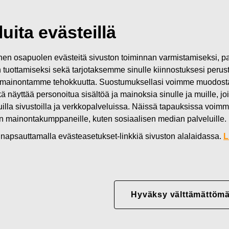
ta
uita evästeillä
n osapuolen evästeitä sivuston toiminnan varmistamiseksi,
in tuottamiseksi sekä tarjotaksemme sinulle kiinnostuksesi perus
mainontamme tehokkuutta. Suostumuksellasi voimme muodostaa e
kä näyttää personoitua sisältöä ja mainoksia sinulle ja muille, joi
muilla sivustoilla ja verkkopalveluissa. Näissä tapauksissa voimme
en mainontakumppaneille, kuten sosiaalisen median palveluille.
in napsauttamalla evästeasetukset-linkkiä sivuston alalaidassa.
L
 globaali yhtiö, jonka designvetoiset brändit ovat läsnä kodeissa,
ta 1649 lähtien olemme suunnitelleet ajattomia, toimivia ​​ja kauniita
ita ja kestävää kasvua.
Hyväksy välttämättömä