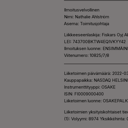
Ilmoitusvelvollinen
Nimi: Nathalie Ahlström
Asema: Toimitusjohtaja
Liikkeeseenlaskija: Fiskars Oyj 
LEI: 743700BKTW4EQIVKYY42
Ilmoituksen luonne: ENSIMMÄ
Viitenumero: 10825/7/8
_______________________________
Liiketoimen päivämäärä: 2022-
Kauppapaikka: NASDAQ HELSIN
Instrumenttityyppi: OSAKE
ISIN: FI0009000400
Liiketoimen luonne: OSAKEP
Liiketoimien yksityiskohtaiset ti
(1): Volyymi: 8974 Yksikköhinta