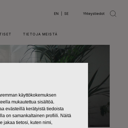
EN
SE
Yhteystiedot
TISET
TIETOJA MEISTÄ
 paremman käyttökokemuksen
teella mukautettua sisältöä.
västeillä kerätyistä tiedoista
lla on samankaltainen profiili. Näitä
 jakaa tietosi, kuten nimi,