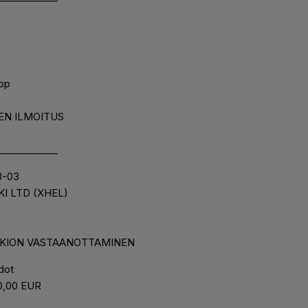
Abp
INEN ILMOITUS
_____________
03-03
KI LTD (XHEL)
ALKKION VASTAANOTTAMINEN
edot
: 0,00 EUR