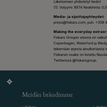
Liiketoimien yhdistetyt tiedot
(1): Volyymi: 8974 Keskihinta: 0
Media- ja sijoittajayhteydet:
press@fiskars.com, puh. +358 
Making the everyday extrao
Fiskars Groupin visiona on vaikutt
Copenhagen, Waterford ja Wedgw
tekemään arjesta ainutkertaista 
Fiskarsin osake on listattu Nasd
Twitterissä @fiskarsgroup.
Meidän brändimme
Fiskars
Arabia