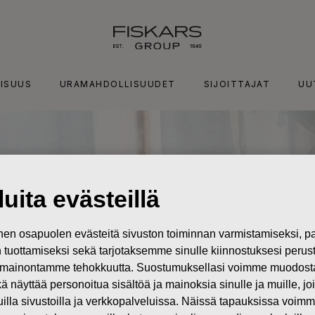
ISUUS
URAMAHDOLLISUUDET
SIJOITTAJAT
UU
uita evästeillä
n osapuolen evästeitä sivuston toiminnan varmistamiseksi,
in tuottamiseksi sekä tarjotaksemme sinulle kiinnostuksesi perus
mainontamme tehokkuutta. Suostumuksellasi voimme muodostaa e
kä näyttää personoitua sisältöä ja mainoksia sinulle ja muille, joi
muilla sivustoilla ja verkkopalveluissa. Näissä tapauksissa voimme