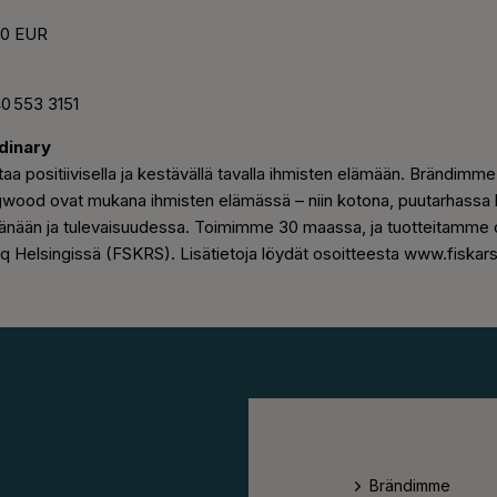
,00 EUR
40 553 3151
rdinary
aa positiivisella ja kestävällä tavalla ihmisten elämään. Brändimme 
ood ovat mukana ihmisten elämässä – niin kotona, puutarhassa 
tänään ja tulevaisuudessa. Toimimme 30 maassa, ja tuotteitamme on
aq Helsingissä (FSKRS). Lisätietoja löydät osoitteesta www.fiskar
Brändimme