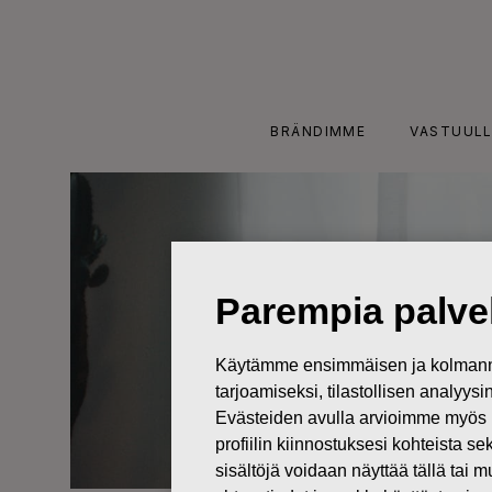
Skip
to
content
BRÄNDIMME
VASTUULL
Parempia palvel
Käytämme ensimmäisen ja kolmanne
tarjoamiseksi, tilastollisen analyys
Evästeiden avulla arvioimme myös 
profiilin kiinnostuksesi kohteista se
sisältöjä voidaan näyttää tällä tai 