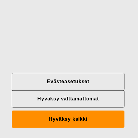
Brändimme
Yhteystiedot
Fiskars
Fiskars
Fiskars
Vastuullisuus
Group
Group
Group
LinkedIn
Twitter
YouTube
Uramahdollisuudet
Sijoittajat
Uutiset
Evästeasetukset
Tietoja meistä
Hyväksy välttämättömät
Fiskars Groupin
tietosuojakäytännöt
Hyväksy kaikki
Evästeasetukset