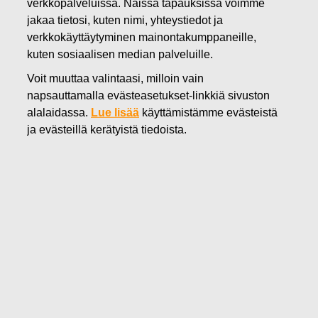
verkkopalveluissa. Näissä tapauksissa voimme
jakaa tietosi, kuten nimi, yhteystiedot ja
verkkokäyttäytyminen mainontakumppaneille,
kuten sosiaalisen median palveluille.
Voit muuttaa valintaasi, milloin vain
Meidän brändimme
napsauttamalla evästeasetukset-linkkiä sivuston
alalaidassa.
Lue lisää
käyttämistämme evästeistä
Fiskars
Arabia
ja evästeillä kerätyistä tiedoista.
Royal Copenhagen
Hackman
Georg Jensen
Rogaška
Iittala
Royal Albert
Wedgwood
Royal Doulton
Waterford
Rörstrand
Gerber