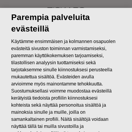
Skip
to
content
Parempia palveluita
evästeillä
Hallitus ja johto
Käytämme ensimmäisen ja kolmannen osapuolen
evästeitä sivuston toiminnan varmistamiseksi,
Sijoittajat
Hallinnointi
Hallitus ja johto
paremman käyttökokemuksen tarjoamiseksi,
tilastollisen analyysin tuottamiseksi sekä
tarjotaksemme sinulle kiinnostuksesi perusteella
mukautettua sisältöä. Evästeiden avulla
arvioimme myös mainontamme tehokkuutta.
HALLITUS
Suostumuksellasi voimme muodostaa evästeillä
kerätyistä tiedoista profiilin kiinnostuksesi
kohteista sekä näyttää personoitua sisältöä ja
JOHTO
mainoksia sinulle ja muille, joilla on
samankaltainen profiili. Näitä sisältöjä voidaan
näyttää tällä tai muilla sivustoilla ja