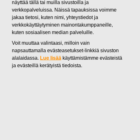
näyttää tällä tai muilla sivustoilla ja
verkkopalveluissa. Näissä tapauksissa voimme
jakaa tietosi, kuten nimi, yhteystiedot ja
Fiskars Oyj Abp:n tavoitteena on jakaa vakaata, ajan myötä
verkkokäyttäytyminen mainontakumppaneille,
kasvavaa osinkoa, joka maksetaan neljännesvuosittain.
kuten sosiaalisen median palveluille.
Hallitus ehdottaa varsinaiselle vuoden 2026
Voit muuttaa valintaasi, milloin vain
yhtiökokoukselle, että 31.12.2025 päättyneeltä tilikaudelta
napsauttamalla evästeasetukset-linkkiä sivuston
maksetaan osinkoa 0,84 euroa osakkeelta. Osinko
alalaidassa.
Lue lisää
käyttämistämme evästeistä
maksetaan neljässä 0,21 euron erässä.
ja evästeillä kerätyistä tiedoista.