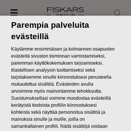
Skip
to
content
Parempia palveluita
evästeillä
Käytämme ensimmäisen ja kolmannen osapuolen
evästeitä sivuston toiminnan varmistamiseksi,
paremman käyttökokemuksen tarjoamiseksi,
tilastollisen analyysin tuottamiseksi sekä
tarjotaksemme sinulle kiinnostuksesi perusteella
mukautettua sisältöä. Evästeiden avulla
arvioimme myös mainontamme tehokkuutta.
Suostumuksellasi voimme muodostaa evästeillä
Osingot
kerätyistä tiedoista profiilin kiinnostuksesi
kohteista sekä näyttää personoitua sisältöä ja
Sijoittajat
Osakkeet ja osakkeenomistajat
Osingot
mainoksia sinulle ja muille, joilla on
samankaltainen profiili. Näitä sisältöjä voidaan