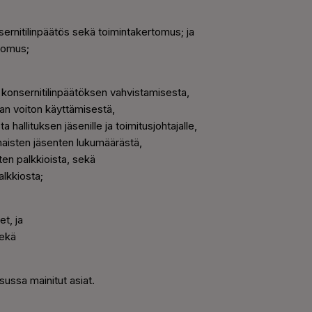
onsernitilinpäätös sekä toimintakertomus; ja
rtomus;
a konsernitilinpäätöksen vahvistamisesta,
an voiton käyttämisestä,
 hallituksen jäsenille ja toimitusjohtajalle,
inaisten jäsenten lukumäärästä,
nten palkkioista, sekä
palkkiosta;
et, ja
sekä
sussa mainitut asiat.