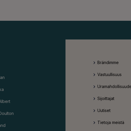
Brändimme
Vastuullisuus
an
Uramahdollisuude
ka
Sijoittajat
Albert
Uutiset
Doulton
Tietoja meistä
and