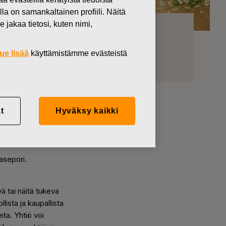
lla on samankaltainen profiili. Näitä
 jakaa tietosi, kuten nimi,
ue lisää
käyttämistämme evästeistä
t
Hyväksy kaikki
asepori.
ä tai näitä tukeva
llista ja kaupallista
ita. Yhtiö voi