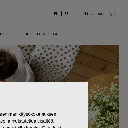
EN
SE
Yhteystiedot
TISET
TIETOJA MEISTÄ
 paremman käyttökokemuksen
teella mukautettua sisältöä.
västeillä kerätyistä tiedoista