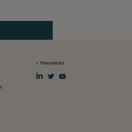
Yhteystiedot
Fiskars
Fiskars
Fiskars
Group
Group
Group
LinkedIn
Twitter
YouTube
t