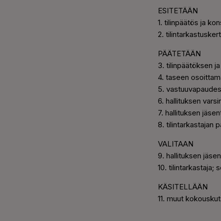
ESITETÄÄN
1. tilinpäätös ja k
2. tilintarkastuske
PÄÄTETÄÄN
3. tilinpäätöksen j
4. taseen osoittam
5. vastuuvapaudesta
6. hallituksen vars
7. hallituksen jäse
8. tilintarkastajan 
VALITAAN
9. hallituksen jäsen
10. tilintarkastaja; 
KÄSITELLÄÄN
11. muut kokouskut