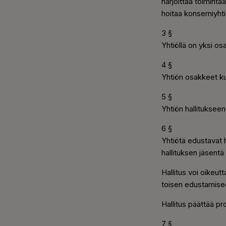
harjoittaa toiminta
hoitaa konserniyhtiö
3 §
Yhtiöllä on yksi o
4 §
Yhtiön osakkeet ku
5 §
Yhtiön hallitukseen
6 §
Yhtiötä edustavat h
hallituksen jäsent
Hallitus voi oikeu
toisen edustamise
Hallitus päättää p
7 §