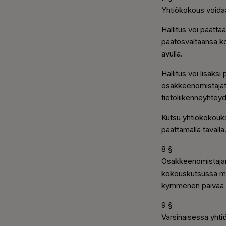
Yhtiökokous voidaa
Hallitus voi päätt
päätösvaltaansa ko
avulla.
Hallitus voi lisäks
osakkeenomistajat 
tietoliikenneyhteyd
Kutsu yhtiökokoukse
päättämällä tavalla
8 §
Osakkeenomistajan 
kokouskutsussa main
kymmenen päivää 
9 §
Varsinaisessa yht