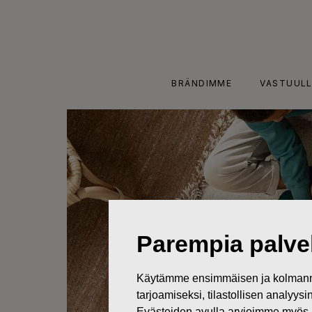
Skip
to
content
BRÄNDIMME
VASTUULL
Parempia palvel
Käytämme ensimmäisen ja kolmanne
tarjoamiseksi, tilastollisen analyys
Evästeiden avulla arvioimme myös 