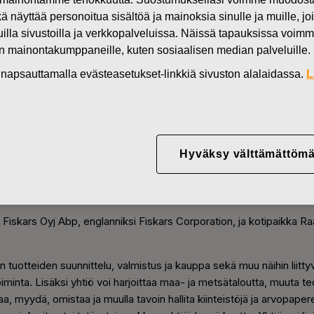
kä näyttää personoitua sisältöä ja mainoksia sinulle ja muille, joi
muilla sivustoilla ja verkkopalveluissa. Näissä tapauksissa voimme
ys
en mainontakumppaneille, kuten sosiaalisen median palveluille.
in napsauttamalla evästeasetukset-linkkiä sivuston alalaidassa.
L
stys
Hyväksy välttämättömä
3 alkaen
 Fiskars Oyj Abp, englanniksi Fiskars Corporation, ja kotipaikka Ra
n tuotteiden suunnittelu, valmistus ja kauppa sekä muu näihin liittyv
toiminta. Lisäksi yhtiö voi harjoittaa maa- ja metsätaloutta, muuta teo
a, myydä, omistaa ja muulla tavoin hallita kiinteistöjä ja arvopapere