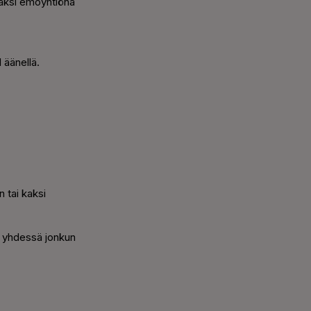
isäksi emoyhtiönä
 äänellä.
 tai kaksi
i yhdessä jonkun