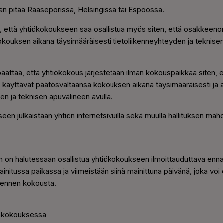
n pitää Raaseporissa, Helsingissä tai Espoossa.
ää, että yhtiökokoukseen saa osallistua myös siten, että osakkeeno
kouksen aikana täysimääräisesti tietoliikenneyhteyden ja teknise
i päättää, että yhtiökokous järjestetään ilman kokouspaikkaa siten, e
käyttävät päätösvaltaansa kokouksen aikana täysimääräisesti ja a
en ja teknisen apuvälineen avulla.
en julkaistaan yhtiön internetsivuilla sekä muulla hallituksen mahd
.
on halutessaan osallistua yhtiökokoukseen ilmoittauduttava enna
itussa paikassa ja viimeistään siinä mainittuna päivänä, joka voi o
ennen kokousta.
iökokouksessa