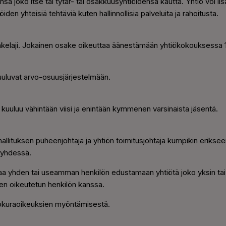
ansa joko itse tai tytär- tai osakkuusyhtiöidensä kautta. Yhtiö voi l
iden yhteisiä tehtäviä kuten hallinnollisia palveluita ja rahoitusta.
sakelaji. Jokainen osake oikeuttaa äänestämään yhtiökokouksessa 1
uluvat arvo-osuusjärjestelmään.
 kuuluu vähintään viisi ja enintään kymmenen varsinaista jäsentä.
allituksen puheenjohtaja ja yhtiön toimitusjohtaja kumpikin erikseen
ä yhdessä.
ttaa yhden tai useamman henkilön edustamaan yhtiötä joko yksin ta
en oikeutetun henkilön kanssa.
rokuraoikeuksien myöntämisestä.