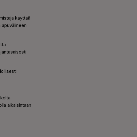
mistaja käyttää
n apuvälineen
ttä
jantasaisesti
ollisesti
kolta
lla aikaisintaan