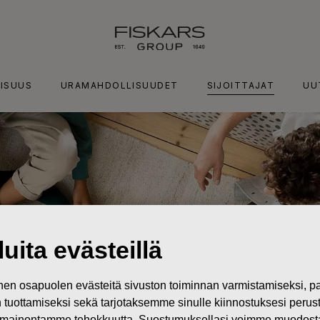
ISUUS
URAMAHDOLLISUUDET
SIJOITTAJAT
UU
uita evästeillä
n osapuolen evästeitä sivuston toiminnan varmistamiseksi,
in tuottamiseksi sekä tarjotaksemme sinulle kiinnostuksesi perus
mainontamme tehokkuutta. Suostumuksellasi voimme muodostaa e