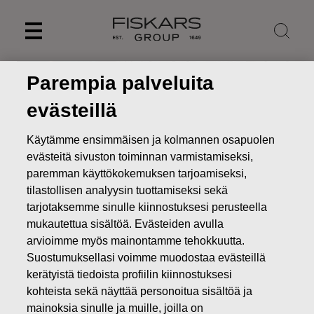
Skip
to
content
Parempia palveluita
evästeillä
Käytämme ensimmäisen ja kolmannen osapuolen
evästeitä sivuston toiminnan varmistamiseksi,
paremman käyttökokemuksen tarjoamiseksi,
tilastollisen analyysin tuottamiseksi sekä
tarjotaksemme sinulle kiinnostuksesi perusteella
mukautettua sisältöä. Evästeiden avulla
arvioimme myös mainontamme tehokkuutta.
Fiskars-konserni
Suostumuksellasi voimme muodostaa evästeillä
vastuullisena
kerätyistä tiedoista profiilin kiinnostuksesi
kohteista sekä näyttää personoitua sisältöä ja
sijoituskohteena
mainoksia sinulle ja muille, joilla on