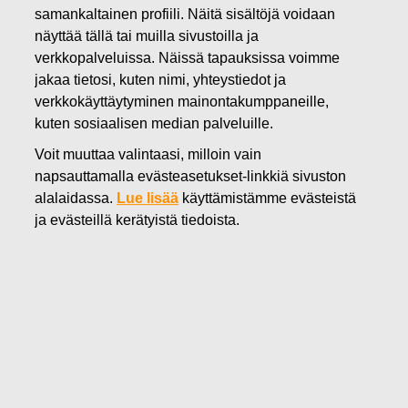
Sijoittajat
Fiskars-konserni sijoituskohteena
Fiskars-
samankaltainen profiili. Näitä sisältöjä voidaan
konserni vastuullisena sijoituskohteena
näyttää tällä tai muilla sivustoilla ja
verkkopalveluissa. Näissä tapauksissa voimme
jakaa tietosi, kuten nimi, yhteystiedot ja
verkkokäyttäytyminen mainontakumppaneille,
kuten sosiaalisen median palveluille.
Vastuullisuus on keskeinen osa edistyksellistä
Voit muuttaa valintaasi, milloin vain
muotoilua
– ideoinnista hankintaan, tuotantoon ja
napsauttamalla evästeasetukset-linkkiä sivuston
liiketoiminnan kehittämiseen. Haluamme tarjota inspiroivia ja
alalaidassa.
Lue lisää
käyttämistämme evästeistä
disruptiivisia vaihtoehtoja kertakäyttökulttuurille ja tehdä
ja evästeillä kerätyistä tiedoista.
ilmastotekoja vähentämällä päästöjä 1,5 asteen
tulevaisuuden mukaisesti.
Vastuullisuus on strategisesti tärkeää Fiskars-
konsernille
. Varmistamme kestävän ja kannattavan kasvun
asettamalla konkreettisia ESG-tavoitteita ja kytkemällä ne
päätöksentekoomme. Uskomme, että hyvin johdettu
vastuullisuusohjelma luo kilpailuetua ja mahdollisuuksia,
vähentää riskejä ja vastaa yhteiskunnallisiin haasteisiin