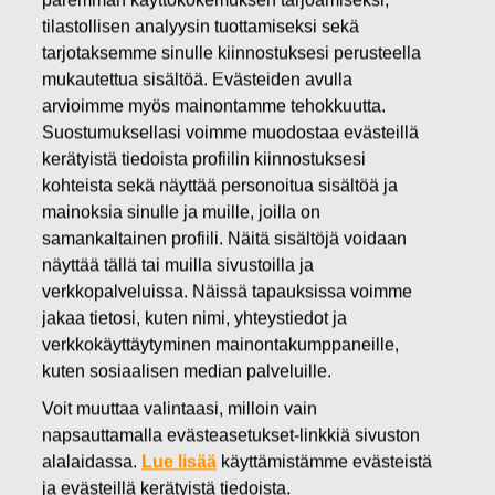
tilastollisen analyysin tuottamiseksi sekä
tarjotaksemme sinulle kiinnostuksesi perusteella
mukautettua sisältöä. Evästeiden avulla
arvioimme myös mainontamme tehokkuutta.
Suostumuksellasi voimme muodostaa evästeillä
Vuosikertomusten arkisto
kerätyistä tiedoista profiilin kiinnostuksesi
kohteista sekä näyttää personoitua sisältöä ja
mainoksia sinulle ja muille, joilla on
samankaltainen profiili. Näitä sisältöjä voidaan
Raportti
näyttää tällä tai muilla sivustoilla ja
verkkopalveluissa. Näissä tapauksissa voimme
jakaa tietosi, kuten nimi, yhteystiedot ja
Vuosi
verkkokäyttäytyminen mainontakumppaneille,
kuten sosiaalisen median palveluille.
Tiedostomuoto
Voit muuttaa valintaasi, milloin vain
napsauttamalla evästeasetukset-linkkiä sivuston
alalaidassa.
Lue lisää
käyttämistämme evästeistä
OSAVUOSIKATSAUKSET JA
ja evästeillä kerätyistä tiedoista.