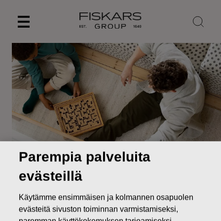
Skip
to
content
Parempia palveluita
Vuosikertomukset ja
evästeillä
osavuosikatsaukset
Käytämme ensimmäisen ja kolmannen osapuolen
Sijoittajat
Raportit ja esitykset
Vuosikertomukset ja
evästeitä sivuston toiminnan varmistamiseksi,
osavuosikatsaukset
paremman käyttökokemuksen tarjoamiseksi,