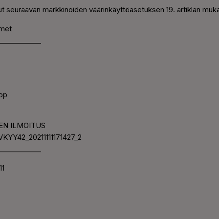
t seuraavan markkinoiden väärinkäyttöasetuksen 19. artiklan muka
imet
____________
Abp
NEN ILMOITUS
KYY42_20211111171427_2
____________
11