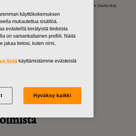
 Oyj Abp - Ilmoitus johdon liiketoimista - Ahlström (hankinta)
 paremman käyttökokemuksen
teella mukautettua sisältöä.
västeillä kerätyistä tiedoista
lla on samankaltainen profiili. Näitä
 jakaa tietosi, kuten nimi,
oimista -
ue lisää
käyttämistämme evästeistä
t
Hyväksy kaikki
toimista