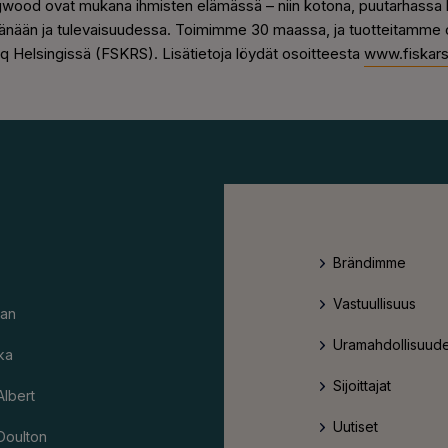
ood ovat mukana ihmisten elämässä – niin kotona, puutarhassa 
tänään ja tulevaisuudessa. Toimimme 30 maassa, ja tuotteitamme on
aq Helsingissä (FSKRS). Lisätietoja löydät osoitteesta
www.fiskar
Brändimme
Vastuullisuus
an
Uramahdollisuude
ka
Sijoittajat
Albert
Uutiset
Doulton