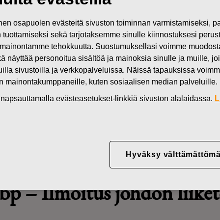
Uutiset
Fiskars
n osapuolen evästeitä sivuston toiminnan varmistamiseksi,
in tuottamiseksi sekä tarjotaksemme sinulle kiinnostuksesi perus
mainontamme tehokkuutta. Suostumuksellasi voimme muodostaa e
kä näyttää personoitua sisältöä ja mainoksia sinulle ja muille, joi
muilla sivustoilla ja verkkopalveluissa. Näissä tapauksissa voimme
bp - Ilmoitus johdon liiket
en mainontakumppaneille, kuten sosiaalisen median palveluille.
nkinta)
in napsauttamalla evästeasetukset-linkkiä sivuston alalaidassa.
L
Hyväksy välttämättömä
Abp
–
Ilmoitus johdon liike