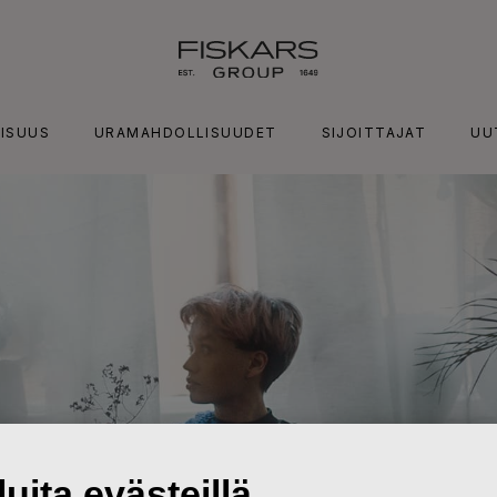
ISUUS
URAMAHDOLLISUUDET
SIJOITTAJAT
UU
uita evästeillä