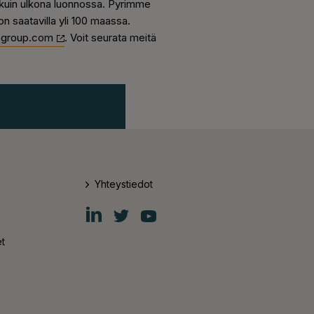
kuin ulkona luonnossa. Pyrimme
 saatavilla yli 100 maassa.
sgroup.com
. Voit seurata meitä
Yhteystiedot
Fiskars
Fiskars
Fiskars
Group
Group
Group
LinkedIn
Twitter
YouTube
t