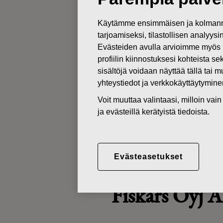
Käytämme ensimmäisen ja kolmanne
JOHDON LIIKETOIMET
tarjoamiseksi, tilastollisen analyys
Evästeiden avulla arvioimme myös 
profiilin kiinnostuksesi kohteista se
12.11.2021
sisältöjä voidaan näyttää tällä tai 
Fiskars Oyj A
yhteystiedot ja verkkokäyttäytymin
Ahlström (ha
Voit muuttaa valintaasi, milloin va
ja evästeillä kerätyistä tiedoista.
Fiskars Oyj Abp
Johtohenkilöiden liiketoimet
Evästeasetukset
12.11.2021 klo 09.15 (EET)
Fiskars Oyj 