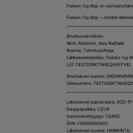
Fiskars Oyj Abp on vastaanottanu
Fiskars Oyj Abp – Johdon liiketo
________________________________
Ilmoitusvelvollinen
Nimi: Ahlström, Anja Nathalie
Asema: Toimitusjohtaja
Liikkeeseenlaskija: Fiskars Oyj 
LEI: 743700BKTW4EQIVKYY42
Ilmoituksen luonne: ENSIMMÄI
Viitenumero: 743700BKTW4EQIV
________________________________
Liiketoimen päivämäärä: 2021-11-
Kauppapaikka: CEUX
Instrumenttityyppi: OSAKE
ISIN: FI0009000400
Liiketoimen luonne: HANKINTA