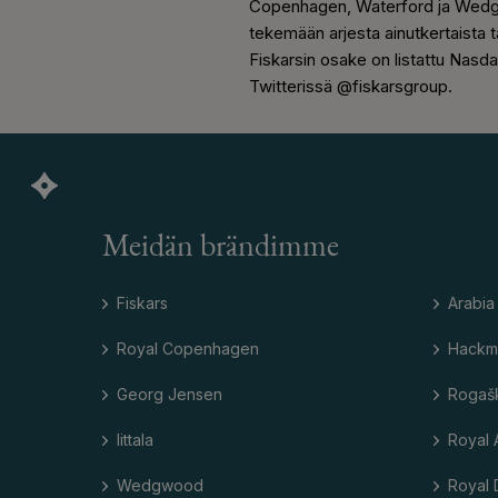
Copenhagen, Waterford ja Wedgw
tekemään arjesta ainutkertaista 
Fiskarsin osake on listattu Nasd
Twitterissä @fiskarsgroup.
Meidän brändimme
Fiskars
Arabia
Royal Copenhagen
Hackm
Georg Jensen
Rogaš
Iittala
Royal 
Wedgwood
Royal 