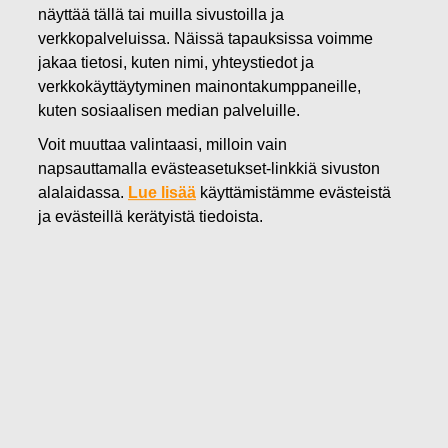
näyttää tällä tai muilla sivustoilla ja
02.03.2020
verkkopalveluissa. Näissä tapauksissa voimme
Fiskars Oyj Abp - Ilmoitus
jakaa tietosi, kuten nimi, yhteystiedot ja
johdon liiketoimista - Savox S.A.
verkkokäyttäytyminen mainontakumppaneille,
kuten sosiaalisen median palveluille.
Voit muuttaa valintaasi, milloin vain
Fiskars Oyj Abp
napsauttamalla evästeasetukset-linkkiä sivuston
Johtohenkilöiden liiketoimet
alalaidassa.
Lue lisää
käyttämistämme evästeistä
2.3.2020 klo 19.40 EET
ja evästeillä kerätyistä tiedoista.
Fiskars Oyj Abp
–
Ilmoitus johdon liiketoimista
Fiskars Oyj Abp on vastaanottanut seuraavan
markkinoiden väärinkäyttöasetuksen 19. artiklan mukaisen
ilmoituksen:
Fiskars Oyj Abp – Johdon liiketoimet
____________________________________________
Ilmoitusvelvollinen