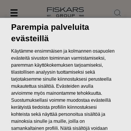
Skip
to
content
Parempia palveluita
evästeillä
Käytämme ensimmäisen ja kolmannen osapuolen
evästeitä sivuston toiminnan varmistamiseksi,
paremman käyttökokemuksen tarjoamiseksi,
tilastollisen analyysin tuottamiseksi sekä
tarjotaksemme sinulle kiinnostuksesi perusteella
mukautettua sisältöä. Evästeiden avulla
arvioimme myös mainontamme tehokkuutta.
Suostumuksellasi voimme muodostaa evästeillä
Uutiset
Fiskars Oyj Abp - Ilmoitus johdon liiketoimista -
Savox S.A.
kerätyistä tiedoista profiilin kiinnostuksesi
kohteista sekä näyttää personoitua sisältöä ja
JOHDON LIIKETOIMET
mainoksia sinulle ja muille, joilla on
samankaltainen profiili. Näitä sisältöjä voidaan