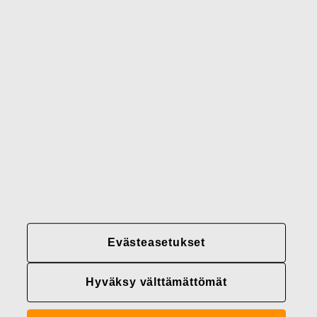
Brändimme
Yhteystiedot
Fiskars
Fiskars
Fiskars
Vastuullisuus
Group
Group
Group
LinkedIn
Twitter
YouTube
Uramahdollisuudet
Sijoittajat
Uutiset
Tietoja meistä
Evästeasetukset
Fiskars Groupin
tietosuojakäytännöt
Hyväksy välttämättömät
Evästeasetukset