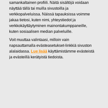
samankaltainen profiili. Näitä sisältöjä voidaan
03.05.2022
näyttää tällä tai muilla sivustoilla ja
Fiskars Oyj Abp – Ilmoitus
verkkopalveluissa. Näissä tapauksissa voimme
jakaa tietosi, kuten nimi, yhteystiedot ja
johdon liiketoimista – Siitonen
verkkokäyttäytyminen mainontakumppaneille,
(hankinta)
kuten sosiaalisen median palveluille.
Voit muuttaa valintaasi, milloin vain
napsauttamalla evästeasetukset-linkkiä sivuston
Fiskars Oyj Abp
alalaidassa.
Lue lisää
käyttämistämme evästeistä
Johtohenkilöiden liiketoimet
ja evästeillä kerätyistä tiedoista.
3.5.2022 klo 15.00 (EEST)
Fiskars Oyj Abp – Ilmoitus johdon liiketoimista –
Siitonen (hankinta)
Fiskars Oyj Abp on vastaanottanut seuraavan
markkinoiden väärinkäyttöasetuksen 19. artiklan mukaisen
ilmoituksen:
Fiskars Oyj Abp – Johdon liiketoimet