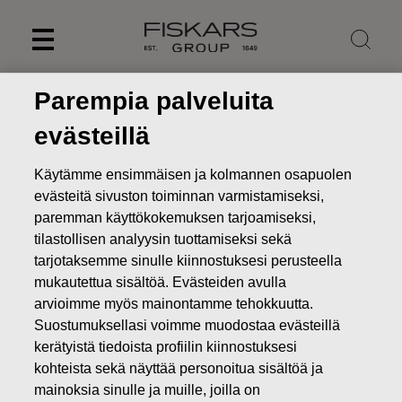
Skip
to
content
Parempia palveluita
evästeillä
Käytämme ensimmäisen ja kolmannen osapuolen
evästeitä sivuston toiminnan varmistamiseksi,
paremman käyttökokemuksen tarjoamiseksi,
tilastollisen analyysin tuottamiseksi sekä
tarjotaksemme sinulle kiinnostuksesi perusteella
mukautettua sisältöä. Evästeiden avulla
arvioimme myös mainontamme tehokkuutta.
Uutiset
Fiskars Oyj Abp – Ilmoitus johdon liiketoimista –
Suostumuksellasi voimme muodostaa evästeillä
Siitonen (hankinta)
kerätyistä tiedoista profiilin kiinnostuksesi
JOHDON LIIKETOIMET
kohteista sekä näyttää personoitua sisältöä ja
mainoksia sinulle ja muille, joilla on