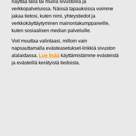
02.09.2019
näyttää tällä tai muilla sivustoilla ja
Ilmoitus johdon liiketoimista -
verkkopalveluissa. Näissä tapauksissa voimme
jakaa tietosi, kuten nimi, yhteystiedot ja
Turret Oy Ab
verkkokäyttäytyminen mainontakumppaneille,
kuten sosiaalisen median palveluille.
Fiskars Oyj Abp
Voit muuttaa valintaasi, milloin vain
Johtohenkilöiden liiketoimet
napsauttamalla evästeasetukset-linkkiä sivuston
2.9.2019 klo 8:00 (EEST)
alalaidassa.
Lue lisää
käyttämistämme evästeistä
ja evästeillä kerätyistä tiedoista.
Fiskars Oyj Abp – Johdon liiketoimet
____________________________________________
Ilmoitusvelvollinen
Nimi: Turret Oy Ab
Asema: Lähipiiriin kuuluva henkilö
(X) Oikeushenkilö
(1):Liikkeeseenlaskijassa johtotehtävissä toimiva henkilö
Nimi: Ehrnrooth, Paul
Asema: Hallituksen jäsen/varajäsen