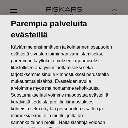
Skip
to
content
Parempia palveluita
evästeillä
Käytämme ensimmäisen ja kolmannen osapuolen
evästeitä sivuston toiminnan varmistamiseksi,
paremman käyttökokemuksen tarjoamiseksi,
tilastollisen analyysin tuottamiseksi sekä
tarjotaksemme sinulle kiinnostuksesi perusteella
mukautettua sisältöä. Evästeiden avulla
arvioimme myös mainontamme tehokkuutta.
Suostumuksellasi voimme muodostaa evästeillä
Uutiset
Ilmoitus johdon liiketoimista - Turret Oy Ab
kerätyistä tiedoista profiilin kiinnostuksesi
kohteista sekä näyttää personoitua sisältöä ja
JOHDON LIIKETOIMET
mainoksia sinulle ja muille, joilla on
samankaltainen profiili. Näitä sisältöjä voidaan