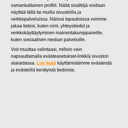
samankaltainen profiili. Näitä sisältöjä voidaan
15.06.2020
näyttää tällä tai muilla sivustoilla ja
Fiskars Group ja Fortum
verkkopalveluissa. Näissä tapauksissa voimme
yhteistyöhön tartuntojen
jakaa tietosi, kuten nimi, yhteystiedot ja
verkkokäyttäytyminen mainontakumppaneille,
leviämistä ehkäisevän kahvan
kuten sosiaalisen median palveluille.
tuotannossa
Voit muuttaa valintaasi, milloin vain
napsauttamalla evästeasetukset-linkkiä sivuston
alalaidassa.
Lue lisää
käyttämistämme evästeistä
Fiskars Group
ja evästeillä kerätyistä tiedoista.
Lehdistötiedote
15.06.2020, klo 08.00 EEST
Fiskars Group ja Fortum yhteistyöhön tartuntojen
leviämistä ehkäisevän kahvan tuotannossa
Fiskars Group ja Fortum ovat sopineet yhteistyöstä
tartuntojen leviämistä ehkäisevän kahvan valmistamisessa