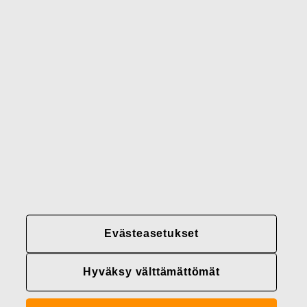
Brändimme
Yhteystiedot
Fiskars
Fiskars
Fiskars
Vastuullisuus
Group
Group
Group
LinkedIn
Twitter
YouTube
Uramahdollisuudet
Sijoittajat
Uutiset
Tietoja meistä
Fiskars Groupin
Evästeasetukset
tietosuojakäytännöt
Hyväksy välttämättömät
Evästeasetukset