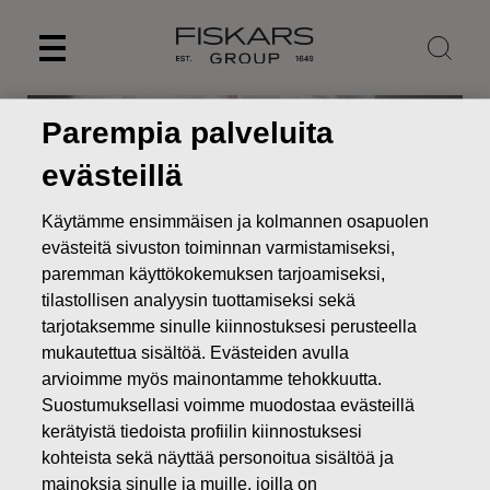
Skip
to
content
Parempia palveluita
evästeillä
Käytämme ensimmäisen ja kolmannen osapuolen
evästeitä sivuston toiminnan varmistamiseksi,
paremman käyttökokemuksen tarjoamiseksi,
tilastollisen analyysin tuottamiseksi sekä
tarjotaksemme sinulle kiinnostuksesi perusteella
mukautettua sisältöä. Evästeiden avulla
Uutiset
Fiskars Group ja Fortum yhteistyöhön tartuntojen
arvioimme myös mainontamme tehokkuutta.
leviämistä ehkäisevän kahvan tuotannossa
Suostumuksellasi voimme muodostaa evästeillä
kerätyistä tiedoista profiilin kiinnostuksesi
LEHDISTÖTIEDOTTEET
kohteista sekä näyttää personoitua sisältöä ja
mainoksia sinulle ja muille, joilla on