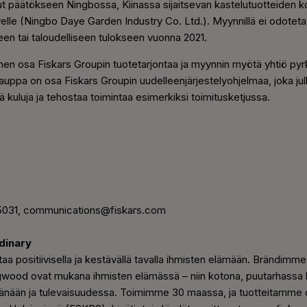
ut päätökseen Ningbossa, Kiinassa sijaitsevan kastelutuotteiden 
ayelle (Ningbo Daye Garden Industry Co. Ltd.). Myynnillä ei odotet
seen tai taloudelliseen tulokseen vuonna 2021.
en osa Fiskars Groupin tuotetarjontaa ja myynnin myötä yhtiö pyrki
uppa on osa Fiskars Groupin uudelleenjärjestelyohjelmaa, joka julk
 kuluja ja tehostaa toimintaa esimerkiksi toimitusketjussa.
9 5031, communications@fiskars.com
dinary
aa positiivisella ja kestävällä tavalla ihmisten elämään. Brändimme 
ood ovat mukana ihmisten elämässä – niin kotona, puutarhassa 
tänään ja tulevaisuudessa. Toimimme 30 maassa, ja tuotteitamme on