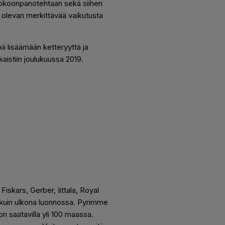
kokoonpanotehtaan sekä siihen
a olevan merkittävää vaikutusta
i lisäämään ketteryyttä ja
aistiin joulukuussa 2019.
Fiskars, Gerber, Iittala, Royal
kuin ulkona luonnossa. Pyrimme
 saatavilla yli 100 maassa.