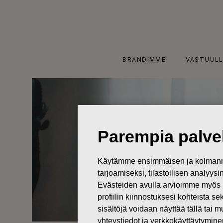
Skip
to
content
BRÄNDIMME
VASTUULL
Parempia palvel
Käytämme ensimmäisen ja kolmanne
tarjoamiseksi, tilastollisen analyys
Evästeiden avulla arvioimme myös 
profiilin kiinnostuksesi kohteista se
sisältöjä voidaan näyttää tällä tai 
yhteystiedot ja verkkokäyttäytymin