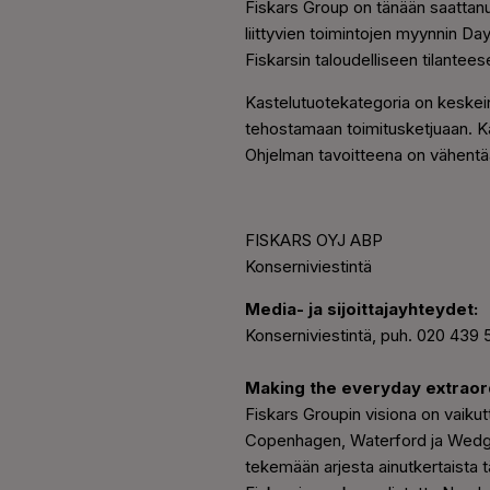
Fiskars Group on tänään saattan
liittyvien toimintojen myynnin D
Fiskarsin taloudelliseen tilantee
Kastelutuotekategoria on keskein
tehostamaan toimitusketjuaan. Ka
Ohjelman tavoitteena on vähentää
FISKARS OYJ ABP
Konserniviestintä
Media- ja sijoittajayhteydet:
Konserniviestintä, puh. 020 43
Making the everyday extraor
Fiskars Groupin visiona on vaikutt
Copenhagen, Waterford ja Wedgw
tekemään arjesta ainutkertaista 