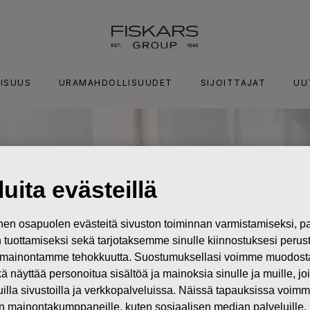
ISUUS
URAMAHDOLLISUUDET
SIJOITTAJAT
UU
uita evästeillä
n osapuolen evästeitä sivuston toiminnan varmistamiseksi,
in tuottamiseksi sekä tarjotaksemme sinulle kiinnostuksesi perus
mainontamme tehokkuutta. Suostumuksellasi voimme muodostaa e
kä näyttää personoitua sisältöä ja mainoksia sinulle ja muille, joi
muilla sivustoilla ja verkkopalveluissa. Näissä tapauksissa voimme
en mainontakumppaneille, kuten sosiaalisen median palveluille.