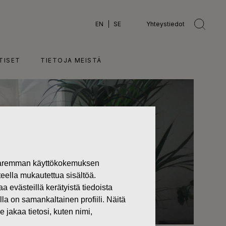
EN
SE
Yhteystiedot
TISET
TIETOJA MEISTÄ
 paremman käyttökokemuksen
teella mukautettua sisältöä.
västeillä kerätyistä tiedoista
lla on samankaltainen profiili. Näitä
 jakaa tietosi, kuten nimi,