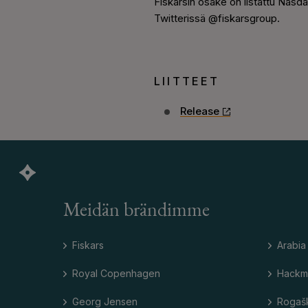
Fiskarsin osake on listattu Nasd
Twitterissä @fiskarsgroup.
LIITTEET
Release
Meidän brändimme
Fiskars
Arabia
Royal Copenhagen
Hackm
Georg Jensen
Rogaš