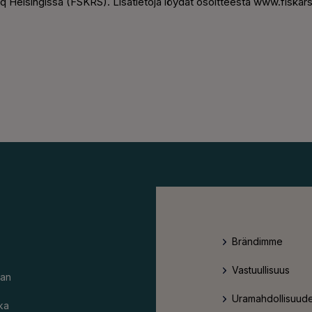
aq Helsingissä (FSKRS). Lisätietoja löydät osoitteesta www.fiskar
Brändimme
Vastuullisuus
an
Uramahdollisuude
ka