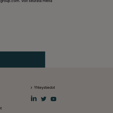
sgroup.com. Voit seurata meitä
Yhteystiedot
Fiskars
Fiskars
Fiskars
Group
Group
Group
LinkedIn
Twitter
YouTube
t