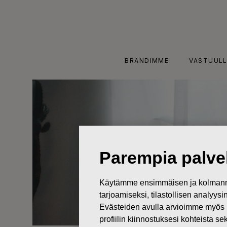
Skip
to
content
BRÄNDIMME
VASTUULL
Parempia palvel
Käytämme ensimmäisen ja kolmanne
tarjoamiseksi, tilastollisen analyys
Evästeiden avulla arvioimme myös 
profiilin kiinnostuksesi kohteista se