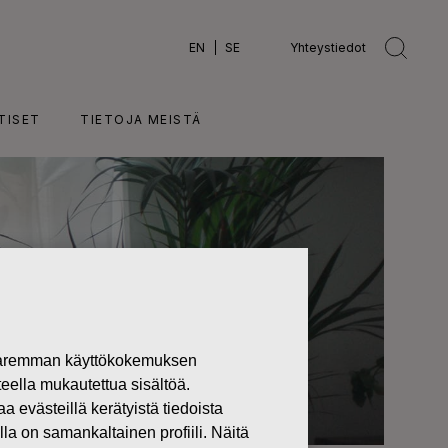
EN
SE
Yhteystiedot
TISET
TIETOJA MEISTÄ
 paremman käyttökokemuksen
teella mukautettua sisältöä.
västeillä kerätyistä tiedoista
lla on samankaltainen profiili. Näitä