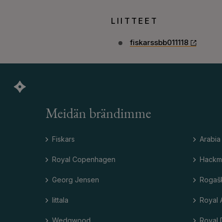
LIITTEET
fiskarssbb011118
Meidän brändimme
Fiskars
Arabia
Royal Copenhagen
Hackm
Georg Jensen
Rogaš
Iittala
Royal 
Wedgwood
Royal 