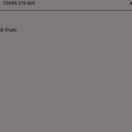
FSKRS 279 805
k
B (Publ)