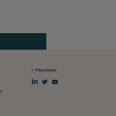
Yhteystiedot
Fiskars
Fiskars
Fiskars
Group
Group
Group
LinkedIn
Twitter
YouTube
t