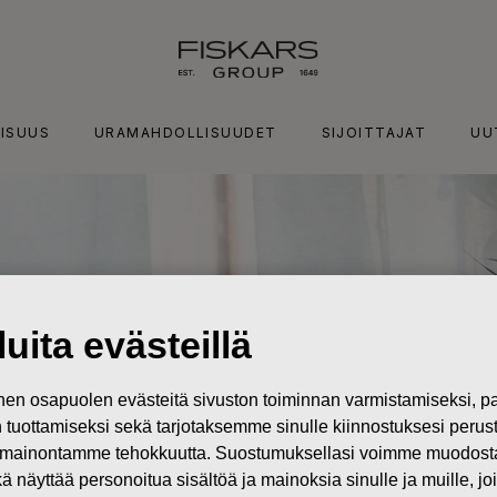
ISUUS
URAMAHDOLLISUUDET
SIJOITTAJAT
UU
uita evästeillä
n osapuolen evästeitä sivuston toiminnan varmistamiseksi,
in tuottamiseksi sekä tarjotaksemme sinulle kiinnostuksesi perus
mainontamme tehokkuutta. Suostumuksellasi voimme muodostaa e
kä näyttää personoitua sisältöä ja mainoksia sinulle ja muille, joi