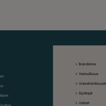
Brändimme
Vastuullisuus
an
Uramahdollisuude
ka
Sijoittajat
Albert
Uutiset
Doulton