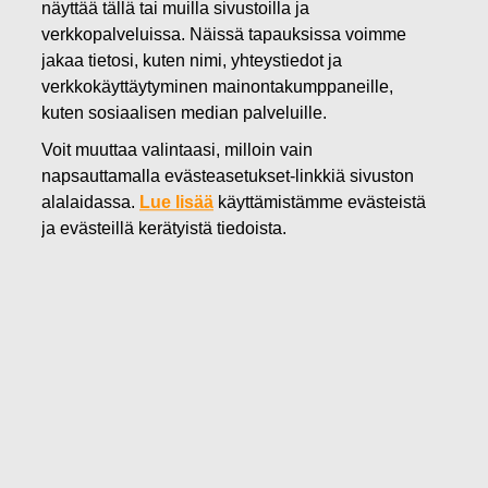
näyttää tällä tai muilla sivustoilla ja
03.01.2019
verkkopalveluissa. Näissä tapauksissa voimme
FISKARS OYJ ABP:N OMIEN
jakaa tietosi, kuten nimi, yhteystiedot ja
verkkokäyttäytyminen mainontakumppaneille,
OSAKKEIDEN HANKINTA
kuten sosiaalisen median palveluille.
03.01.2019
Voit muuttaa valintaasi, milloin vain
napsauttamalla evästeasetukset-linkkiä sivuston
alalaidassa.
Lue lisää
käyttämistämme evästeistä
Fiskars Oyj Abp
ILMOITUS
ja evästeillä kerätyistä tiedoista.
03.01.2019 klo 18:30 EEST
FISKARS OYJ ABP:N OMIEN OSAKKEIDEN HANKINTA
03.01.2019
Päivämäärä
03.01.2019
Pörssikauppa
Osto