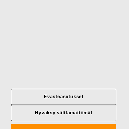
Gerber
Brändimme
Yhteystiedot
Fiskars
Fiskars
Fiskars
Vastuullisuus
Group
Group
Group
LinkedIn
Twitter
YouTube
Uramahdollisuudet
Sijoittajat
Uutiset
Tietoja meistä
Evästeasetukset
Fiskars Groupin
tietosuojakäytännöt
Hyväksy välttämättömät
Evästeasetukset