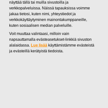
näyttää tällä tai muilla sivustoilla ja
04.03.2020
verkkopalveluissa. Näissä tapauksissa voimme
FISKARS OYJ ABP:N OMIEN
jakaa tietosi, kuten nimi, yhteystiedot ja
verkkokäyttäytyminen mainontakumppaneille,
OSAKKEIDEN HANKINTA
kuten sosiaalisen median palveluille.
04.03.2020
Voit muuttaa valintaasi, milloin vain
napsauttamalla evästeasetukset-linkkiä sivuston
alalaidassa.
Lue lisää
käyttämistämme evästeistä
Fiskars Oyj Abp
ILMOITUS
ja evästeillä kerätyistä tiedoista.
04.03.2020 klo 18:30 EET/EEST
FISKARS OYJ ABP:N OMIEN OSAKKEIDEN HANKINTA
04.03.2020
Päivämäärä
04.03.2020