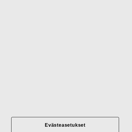
Wedgwood
Royal Doulton
Waterford
Rörstrand
Gerber
Brändimme
Yhteystiedot
Fiskars
Fiskars
Fiskars
Vastuullisuus
Group
Group
Group
LinkedIn
Twitter
YouTube
Uramahdollisuudet
Sijoittajat
Uutiset
Tietoja meistä
Evästeasetukset