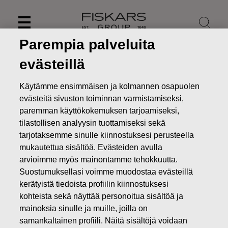
Skip
to
content
Parempia palveluita
evästeillä
Käytämme ensimmäisen ja kolmannen osapuolen
evästeitä sivuston toiminnan varmistamiseksi,
paremman käyttökokemuksen tarjoamiseksi,
tilastollisen analyysin tuottamiseksi sekä
tarjotaksemme sinulle kiinnostuksesi perusteella
mukautettua sisältöä. Evästeiden avulla
arvioimme myös mainontamme tehokkuutta.
Suostumuksellasi voimme muodostaa evästeillä
Uutiset
FISKARS OYJ ABP:N OMIEN OSAKKEIDEN
kerätyistä tiedoista profiilin kiinnostuksesi
HANKINTA 04.03.2020
kohteista sekä näyttää personoitua sisältöä ja
MUUTOKSET OMIEN OSAKKEIDEN OMISTUKSESSA
mainoksia sinulle ja muille, joilla on
samankaltainen profiili. Näitä sisältöjä voidaan