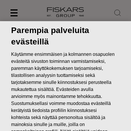
Skip
to
content
Parempia palveluita
evästeillä
Käytämme ensimmäisen ja kolmannen osapuolen
evästeitä sivuston toiminnan varmistamiseksi,
paremman käyttökokemuksen tarjoamiseksi,
tilastollisen analyysin tuottamiseksi sekä
tarjotaksemme sinulle kiinnostuksesi perusteella
mukautettua sisältöä. Evästeiden avulla
arvioimme myös mainontamme tehokkuutta.
Uutiset
FISKARS OYJ ABP:N OMIEN OSAKKEIDEN
Suostumuksellasi voimme muodostaa evästeillä
HANKINTA 04.05.2022
kerätyistä tiedoista profiilin kiinnostuksesi
kohteista sekä näyttää personoitua sisältöä ja
MUUTOKSET OMIEN OSAKKEIDEN OMISTUKSESSA
mainoksia sinulle ja muille, joilla on