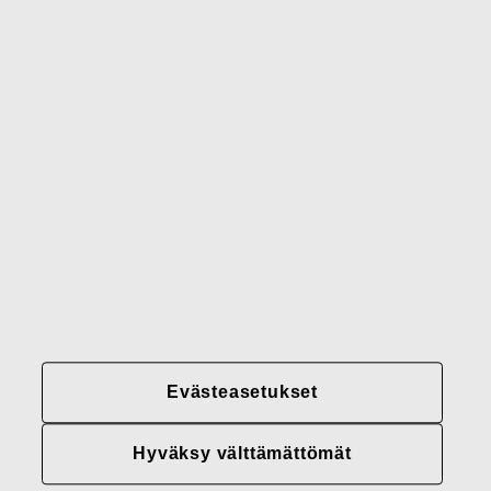
Gerber
Brändimme
Yhteystiedot
Fiskars
Fiskars
Fiskars
Vastuullisuus
Group
Group
Group
LinkedIn
Twitter
YouTube
Uramahdollisuudet
Sijoittajat
Uutiset
Tietoja meistä
Evästeasetukset
Fiskars Groupin
tietosuojakäytännöt
Hyväksy välttämättömät
Evästeasetukset