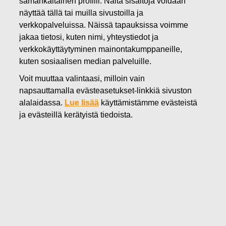
samankaltainen profiili. Näitä sisältöjä voidaan
04.05.2022
näyttää tällä tai muilla sivustoilla ja
FISKARS OYJ ABP:N OMIEN
verkkopalveluissa. Näissä tapauksissa voimme
jakaa tietosi, kuten nimi, yhteystiedot ja
OSAKKEIDEN HANKINTA
verkkokäyttäytyminen mainontakumppaneille,
kuten sosiaalisen median palveluille.
04.05.2022
Voit muuttaa valintaasi, milloin vain
napsauttamalla evästeasetukset-linkkiä sivuston
alalaidassa.
Lue lisää
käyttämistämme evästeistä
Fiskars Oyj Abp
ja evästeillä kerätyistä tiedoista.
Pörssitiedote
04.05.2022 klo 18:30 EET/EEST
FISKARS OYJ ABP:N OMIEN OSAKKEIDEN HANKINTA
04.05.2022