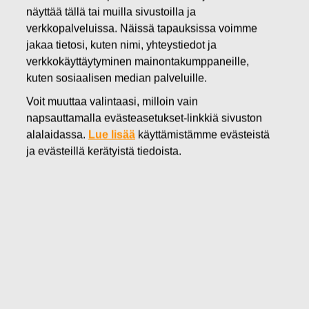
näyttää tällä tai muilla sivustoilla ja
05.12.2016
verkkopalveluissa. Näissä tapauksissa voimme
FISKARS OYJ ABP:N OMIEN
jakaa tietosi, kuten nimi, yhteystiedot ja
OSAKKEIDEN HANKINTA
verkkokäyttäytyminen mainontakumppaneille,
kuten sosiaalisen median palveluille.
05.12.2016
Voit muuttaa valintaasi, milloin vain
napsauttamalla evästeasetukset-linkkiä sivuston
alalaidassa.
Lue lisää
käyttämistämme evästeistä
ja evästeillä kerätyistä tiedoista.
Fiskars Oyj Abp
ILMOITUS
05.12.2016 klo 18:30