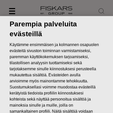
Skip
to
content
Parempia palveluita
evästeillä
Käytämme ensimmäisen ja kolmannen osapuolen
evästeitä sivuston toiminnan varmistamiseksi,
paremman käyttökokemuksen tarjoamiseksi,
tilastollisen analyysin tuottamiseksi sekä
tarjotaksemme sinulle kiinnostuksesi perusteella
mukautettua sisältöä. Evästeiden avulla
arvioimme myös mainontamme tehokkuutta.
Suostumuksellasi voimme muodostaa evästeillä
Uutiset
FISKARS OYJ ABP:N OMIEN OSAKKEIDEN
HANKINTA 05.12.2016
kerätyistä tiedoista profiilin kiinnostuksesi
kohteista sekä näyttää personoitua sisältöä ja
MUUTOKSET OMIEN OSAKKEIDEN OMISTUKSESSA
mainoksia sinulle ja muille, joilla on
samankaltainen profiili. Näitä sisältöjä voidaan