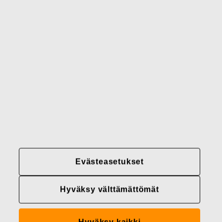
Brändimme
Yhteystiedot
Fiskars
Fiskars
Fiskars
Vastuullisuus
Group
Group
Group
LinkedIn
Twitter
YouTube
Uramahdollisuudet
Sijoittajat
Uutiset
Tietoja meistä
Evästeasetukset
Fiskars Groupin
tietosuojakäytännöt
Hyväksy välttämättömät
Evästeasetukset
Hyväksy kaikki