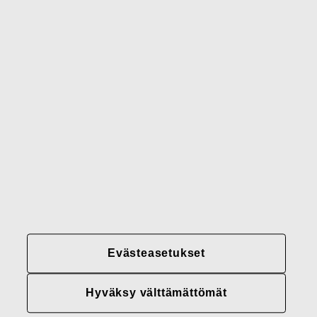
Gerber
Brändimme
Yhteystiedot
Fiskars
Fiskars
Fiskars
Vastuullisuus
Group
Group
Group
LinkedIn
Twitter
YouTube
Uramahdollisuudet
Sijoittajat
Uutiset
Tietoja meistä
Evästeasetukset
Fiskars Groupin
tietosuojakäytännöt
Hyväksy välttämättömät
Evästeasetukset