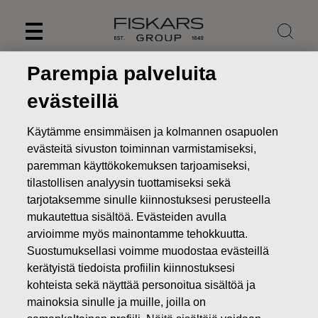
Skip
to
content
Parempia palveluita
evästeillä
Käytämme ensimmäisen ja kolmannen osapuolen
evästeitä sivuston toiminnan varmistamiseksi,
paremman käyttökokemuksen tarjoamiseksi,
tilastollisen analyysin tuottamiseksi sekä
tarjotaksemme sinulle kiinnostuksesi perusteella
mukautettua sisältöä. Evästeiden avulla
arvioimme myös mainontamme tehokkuutta.
Uutiset
FISKARS OYJ ABP:N OMIEN OSAKKEIDEN
Suostumuksellasi voimme muodostaa evästeillä
HANKINTA 06.06.2022
kerätyistä tiedoista profiilin kiinnostuksesi
kohteista sekä näyttää personoitua sisältöä ja
MUUTOKSET OMIEN OSAKKEIDEN OMISTUKSESSA
mainoksia sinulle ja muille, joilla on