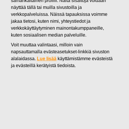
samankaltainen profiili. Näitä sisältöjä voidaan
06.06.2022
näyttää tällä tai muilla sivustoilla ja
FISKARS OYJ ABP:N OMIEN
verkkopalveluissa. Näissä tapauksissa voimme
jakaa tietosi, kuten nimi, yhteystiedot ja
OSAKKEIDEN HANKINTA
verkkokäyttäytyminen mainontakumppaneille,
kuten sosiaalisen median palveluille.
06.06.2022
Voit muuttaa valintaasi, milloin vain
napsauttamalla evästeasetukset-linkkiä sivuston
alalaidassa.
Lue lisää
käyttämistämme evästeistä
Fiskars Oyj Abp
ja evästeillä kerätyistä tiedoista.
Pörssitiedote
06.06.2022 klo 18:30 EET/EEST
FISKARS OYJ ABP:N OMIEN OSAKKEIDEN HANKINTA
06.06.2022