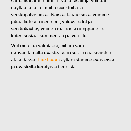
samankaltainen profiili. Näitä sisältöjä voidaan
07.09.2022
näyttää tällä tai muilla sivustoilla ja
FISKARS OYJ ABP:N OMIEN
verkkopalveluissa. Näissä tapauksissa voimme
jakaa tietosi, kuten nimi, yhteystiedot ja
OSAKKEIDEN HANKINTA
verkkokäyttäytyminen mainontakumppaneille,
07.09.2022
kuten sosiaalisen median palveluille.
Voit muuttaa valintaasi, milloin vain
napsauttamalla evästeasetukset-linkkiä sivuston
alalaidassa.
Lue lisää
käyttämistämme evästeistä
Fiskars Oyj Abp
ja evästeillä kerätyistä tiedoista.
Pörssitiedote
07.09.2022 klo 18:30 EET/EEST
FISKARS OYJ ABP:N OMIEN OSAKKEIDEN HANKINTA
07.09.2022