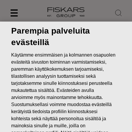
Skip
to
content
Parempia palveluita
evästeillä
Käytämme ensimmäisen ja kolmannen osapuolen
evästeitä sivuston toiminnan varmistamiseksi,
paremman käyttökokemuksen tarjoamiseksi,
tilastollisen analyysin tuottamiseksi sekä
tarjotaksemme sinulle kiinnostuksesi perusteella
mukautettua sisältöä. Evästeiden avulla
arvioimme myös mainontamme tehokkuutta.
Uutiset
FISKARS OYJ ABP:N OMIEN OSAKKEIDEN
Suostumuksellasi voimme muodostaa evästeillä
HANKINTA 07.09.2022
kerätyistä tiedoista profiilin kiinnostuksesi
kohteista sekä näyttää personoitua sisältöä ja
MUUTOKSET OMIEN OSAKKEIDEN OMISTUKSESSA
mainoksia sinulle ja muille, joilla on