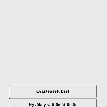
Waterford
Rörstrand
Gerber
Brändimme
Yhteystiedot
Fiskars
Fiskars
Fiskars
Vastuullisuus
Group
Group
Group
LinkedIn
Twitter
YouTube
Uramahdollisuudet
Sijoittajat
Uutiset
Tietoja meistä
Evästeasetukset
Fiskars Groupin
tietosuojakäytännöt
Hyväksy välttämättömät