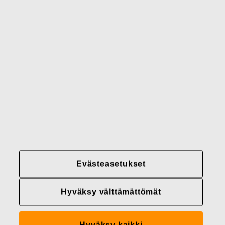
Brändimme
Yhteystiedot
Fiskars
Fiskars
Fiskars
Vastuullisuus
Group
Group
Group
LinkedIn
Twitter
YouTube
Uramahdollisuudet
Sijoittajat
Uutiset
Tietoja meistä
Evästeasetukset
Fiskars Groupin
tietosuojakäytännöt
Hyväksy välttämättömät
Evästeasetukset
Hyväksy kaikki