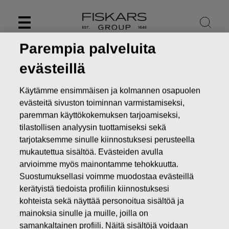
Skip
to
content
Parempia palveluita
evästeillä
Käytämme ensimmäisen ja kolmannen osapuolen
evästeitä sivuston toiminnan varmistamiseksi,
paremman käyttökokemuksen tarjoamiseksi,
tilastollisen analyysin tuottamiseksi sekä
tarjotaksemme sinulle kiinnostuksesi perusteella
mukautettua sisältöä. Evästeiden avulla
arvioimme myös mainontamme tehokkuutta.
Suostumuksellasi voimme muodostaa evästeillä
Uutiset
FISKARS OYJ ABP:N OMIEN OSAKKEIDEN
HANKINTA 07.11.2016
kerätyistä tiedoista profiilin kiinnostuksesi
kohteista sekä näyttää personoitua sisältöä ja
MUUTOKSET OMIEN OSAKKEIDEN OMISTUKSESSA
mainoksia sinulle ja muille, joilla on
samankaltainen profiili. Näitä sisältöjä voidaan