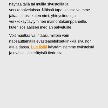
näyttää tällä tai muilla sivustoilla ja
07.11.2016
verkkopalveluissa. Näissä tapauksissa voimme
FISKARS OYJ ABP:N OMIEN
jakaa tietosi, kuten nimi, yhteystiedot ja
OSAKKEIDEN HANKINTA
verkkokäyttäytyminen mainontakumppaneille,
kuten sosiaalisen median palveluille.
07.11.2016
Voit muuttaa valintaasi, milloin vain
napsauttamalla evästeasetukset-linkkiä sivuston
alalaidassa.
Lue lisää
käyttämistämme evästeistä
ja evästeillä kerätyistä tiedoista.
Fiskars Oyj Abp
ILMOITUS
07.11.2016 klo 18:30