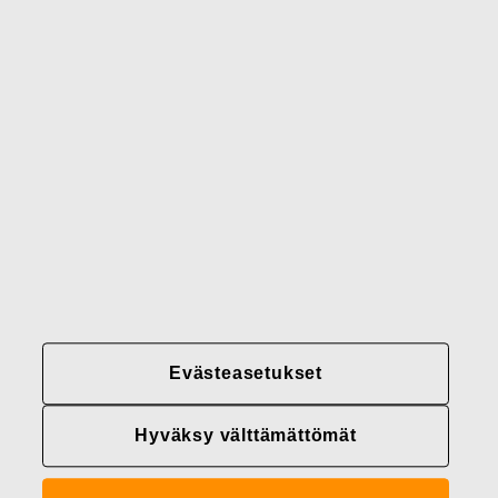
Gerber
Brändimme
Yhteystiedot
Fiskars
Fiskars
Fiskars
Vastuullisuus
Group
Group
Group
LinkedIn
Twitter
YouTube
Uramahdollisuudet
Sijoittajat
Uutiset
Tietoja meistä
Evästeasetukset
Fiskars Groupin
tietosuojakäytännöt
Hyväksy välttämättömät
Evästeasetukset