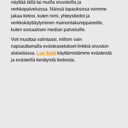
näyttää tällä tai muilla sivustoilla ja
08.02.2019
verkkopalveluissa. Näissä tapauksissa voimme
FISKARS OYJ ABP:N OMIEN
jakaa tietosi, kuten nimi, yhteystiedot ja
verkkokäyttäytyminen mainontakumppaneille,
OSAKKEIDEN HANKINTA
kuten sosiaalisen median palveluille.
08.02.2019
Voit muuttaa valintaasi, milloin vain
napsauttamalla evästeasetukset-linkkiä sivuston
alalaidassa.
Lue lisää
käyttämistämme evästeistä
Fiskars Oyj Abp
ILMOITUS
ja evästeillä kerätyistä tiedoista.
08.02.2019 klo 18:30 EEST
FISKARS OYJ ABP:N OMIEN OSAKKEIDEN HANKINTA
08.02.2019
Päivämäärä
08.02.2019
Pörssikauppa
Osto