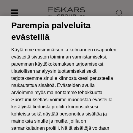
Skip
to
content
Parempia palveluita
evästeillä
Käytämme ensimmäisen ja kolmannen osapuolen
evästeitä sivuston toiminnan varmistamiseksi,
paremman käyttökokemuksen tarjoamiseksi,
tilastollisen analyysin tuottamiseksi sekä
tarjotaksemme sinulle kiinnostuksesi perusteella
mukautettua sisältöä. Evästeiden avulla
arvioimme myös mainontamme tehokkuutta.
Suostumuksellasi voimme muodostaa evästeillä
Uutiset
FISKARS OYJ ABP:N OMIEN OSAKKEIDEN
kerätyistä tiedoista profiilin kiinnostuksesi
HANKINTA 08.02.2019
kohteista sekä näyttää personoitua sisältöä ja
MUUTOKSET OMIEN OSAKKEIDEN OMISTUKSESSA
mainoksia sinulle ja muille, joilla on
samankaltainen profiili. Näitä sisältöjä voidaan